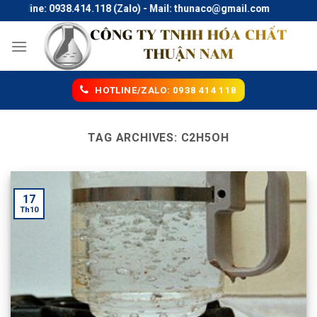
Skip
Hotline: 0938.414.118 (Zalo) - Mail: thunaco@gmail.com
to
content
HOTLINE/ZALO: 0938 414 118
TAG ARCHIVES:
C2H5OH
17
Th10