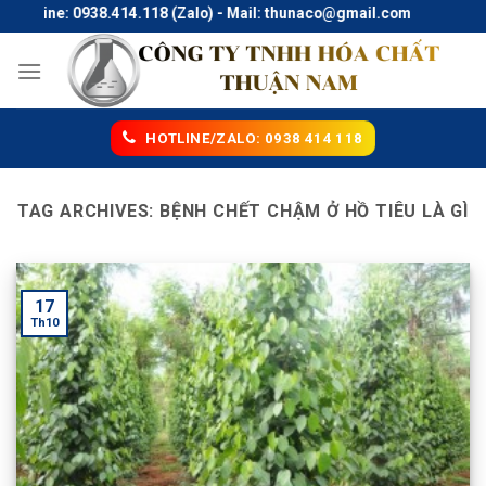
Skip
Hotline: 0938.414.118 (Zalo) - Mail: thunaco@gmail.com
to
content
HOTLINE/ZALO: 0938 414 118
TAG ARCHIVES:
BỆNH CHẾT CHẬM Ở HỒ TIÊU LÀ GÌ
17
Th10