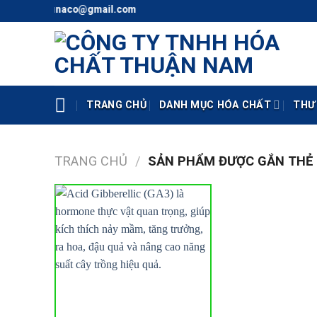
Skip
) - Mail: thunaco@gmail.com
to
content
TRANG CHỦ
DANH MỤC HÓA CHẤT
THƯ
TRANG CHỦ
/
SẢN PHẨM ĐƯỢC GẮN THẺ 