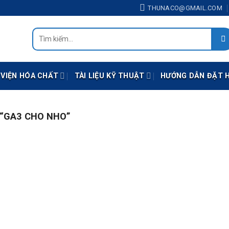
THUNACO@GMAIL.COM
Tìm
kiếm:
 VIỆN HÓA CHẤT
TÀI LIỆU KỸ THUẬT
HƯỚNG DẪN ĐẶT 
“GA3 CHO NHO”