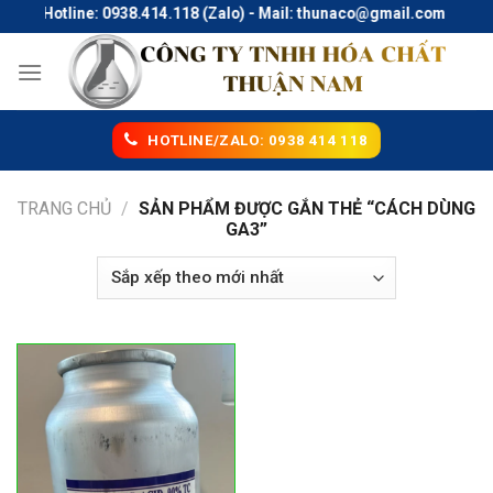
Skip
Hotline: 0938.414.118 (Zalo) - Mail: thunaco@gmail.com
to
content
HOTLINE/ZALO: 0938 414 118
TRANG CHỦ
/
SẢN PHẨM ĐƯỢC GẮN THẺ “CÁCH DÙNG
GA3”