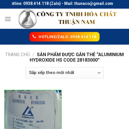
Skip
Hotline: 0938.414.118 (Zalo) - Mail: thunaco@gmail.com
to
content
HOTLINE/ZALO: 0938 414 118
TRANG CHỦ
/
SẢN PHẨM ĐƯỢC GẮN THẺ “ALUMINIUM
HYDROXIDE HS CODE 28183000”