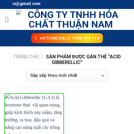
Skip
l: thunaco@gmail.com
to
content
HOTLINE/ZALO: 0938 414 118
TRANG CHỦ
/
SẢN PHẨM ĐƯỢC GẮN THẺ “ACID
GIBBERELLIC”