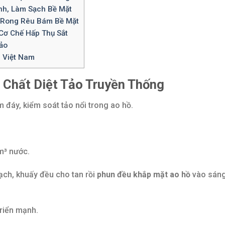
anh, Làm Sạch Bề Mặt
 Rong Rêu Bám Bề Mặt
 Cơ Chế Hấp Thụ Sắt
ảo
i Việt Nam
 Chất Diệt Tảo Truyền Thống
m đáy, kiểm soát tảo nổi trong ao hồ.
m³ nước.
ch, khuấy đều cho tan rồi
phun đều khắp mặt ao hồ
vào sán
triển mạnh.