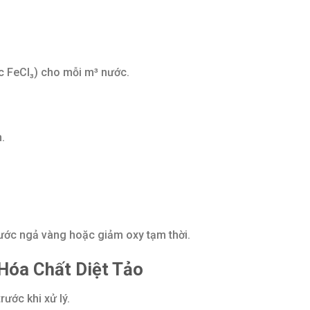
 FeCl₃) cho mỗi m³ nước.
.
nước ngả vàng hoặc giảm oxy tạm thời.
Hóa Chất Diệt Tảo
rước khi xử lý.