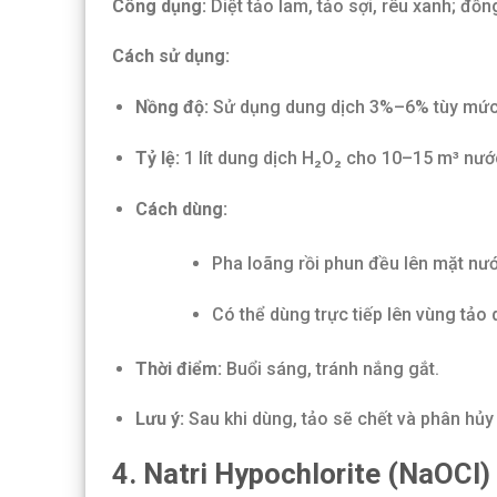
Công dụng:
Diệt tảo lam, tảo sợi, rêu xanh; đồ
Cách sử dụng:
Nồng độ:
Sử dụng dung dịch 3%–6% tùy mức 
Tỷ lệ:
1 lít dung dịch H₂O₂ cho 10–15 m³ nướ
Cách dùng:
Pha loãng rồi phun đều lên mặt nướ
Có thể dùng trực tiếp lên vùng tảo
Thời điểm:
Buổi sáng, tránh nắng gắt.
Lưu ý:
Sau khi dùng, tảo sẽ chết và phân hủy
4. Natri Hypochlorite (NaOCl