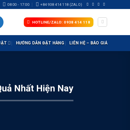
08:00 - 17:00
+84 938 414 118 (ZALO)
HOTLINE/ZALO: 0938 414 118
UẬT
HƯỚNG DẪN ĐẶT HÀNG
LIÊN HỆ – BÁO GIÁ
Quả Nhất Hiện Nay