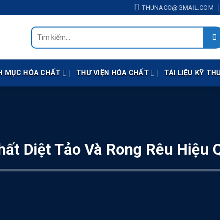
line: 0938.414.118 (Zalo) - Mail: thunaco@gmail.com
THUNACO@GMAIL.COM
Tìm
kiếm:
H MỤC HÓA CHẤT
THƯ VIỆN HÓA CHẤT
TÀI LIỆU KỸ TH
ất Diệt Tảo Và Rong Rêu Hiệu 