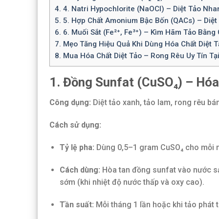
4.
4. Natri Hypochlorite (NaOCl) – Diệt Tảo Nh
5.
5. Hợp Chất Amonium Bậc Bốn (QACs) – Diệt
6.
6. Muối Sắt (Fe²⁺, Fe³⁺) – Kìm Hãm Tảo Bằng
7.
Mẹo Tăng Hiệu Quả Khi Dùng Hóa Chất Diệt T
8.
Mua Hóa Chất Diệt Tảo – Rong Rêu Uy Tín Tạ
1. Đồng Sunfat (CuSO₄) – Hóa
Công dụng:
Diệt tảo xanh, tảo lam, rong rêu bá
Cách sử dụng:
Tỷ lệ pha:
Dùng 0,5–1 gram CuSO₄ cho mỗi 
Cách dùng:
Hòa tan đồng sunfat vào nước sạ
sớm (khi nhiệt độ nước thấp và oxy cao).
Tần suất:
Mỗi tháng 1 lần hoặc khi tảo phát 