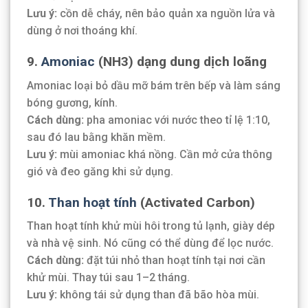
Lưu ý:
cồn dễ cháy, nên bảo quản xa nguồn lửa và
dùng ở nơi thoáng khí.
9.
Amoniac
(NH3) dạng dung dịch loãng
Amoniac loại bỏ dầu mỡ bám trên bếp và làm sáng
bóng gương, kính.
Cách dùng:
pha amoniac với nước theo tỉ lệ 1:10,
sau đó lau bằng khăn mềm.
Lưu ý:
mùi amoniac khá nồng. Cần mở cửa thông
gió và đeo găng khi sử dụng.
10.
Than hoạt tính
(Activated Carbon)
Than hoạt tính khử mùi hôi trong tủ lạnh, giày dép
và nhà vệ sinh. Nó cũng có thể dùng để lọc nước.
Cách dùng:
đặt túi nhỏ than hoạt tính tại nơi cần
khử mùi. Thay túi sau 1–2 tháng.
Lưu ý:
không tái sử dụng than đã bão hòa mùi.