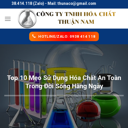
Skip
0938.414.118 (Zalo) - Mail: thunaco@gmail.com
to
content
HOTLINE/ZALO: 0938 414 118
Top 10 Mẹo Sử Dụng Hóa Chất An Toàn
Trong Đời Sống Hàng Ngày