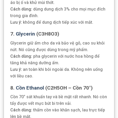
áo bị ố và khử mùi thớt.
Cách dùng:
dùng dung dịch 3% cho mọi mục đích
trong gia đình.
Lưu ý:
không để dung dịch tiếp xúc với mắt.
7.
Glycerin
(C3H8O3)
Glycerin giữ ẩm cho da và bảo vệ gỗ, cao su khỏi
nứt. Nó cũng được dùng trong mỹ phẩm.
Cách dùng:
pha glycerin với nước hoa hồng để
tăng khả năng dưỡng ẩm.
Lưu ý:
an toàn khi bôi ngoài da. Không nên uống
với liều cao.
8.
Cồn Ethanol
(C2H5OH – Cồn 70°)
Cồn 70° sát khuẩn tay và bề mặt rất nhanh. Nó còn
tẩy được vết mực bút bi trên vải.
Cách dùng:
thấm cồn vào khăn sạch, lau trực tiếp
lên bề mặt.