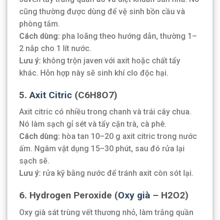
cũng thường được dùng để vệ sinh bồn cầu và
phòng tắm.
Cách dùng:
pha loãng theo hướng dẫn, thường 1–
2 nắp cho 1 lít nước.
Lưu ý:
không trộn javen với axit hoặc chất tẩy
khác. Hỗn hợp này sẽ sinh khí clo độc hại.
5.
Axit Citric
(C6H8O7)
Axit citric có nhiều trong chanh và trái cây chua.
Nó làm sạch gỉ sét và tẩy cặn trà, cà phê.
Cách dùng:
hòa tan 10–20 g axit citric trong nước
ấm. Ngâm vật dụng 15–30 phút, sau đó rửa lại
sạch sẽ.
Lưu ý:
rửa kỹ bằng nước để tránh axit còn sót lại.
6. Hydrogen Peroxide (
Oxy già
– H2O2)
Oxy già sát trùng vết thương nhỏ, làm trắng quần