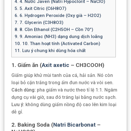
4.
4. Nước Javen (Natri Hypoclorit – NaClO)
5.
5. Axit Citric (C6H8O7)
6.
6. Hydrogen Peroxide (Oxy già – H2O2)
7.
7. Glycerin (C3H8O3)
8.
8. Cồn Ethanol (C2H5OH – Cồn 70°)
9.
9. Amoniac (NH3) dạng dung dịch loãng
10.
10. Than hoạt tính (Activated Carbon)
11.
Lưu ý chung khi dùng hóa chất
1. Giấm ăn (
Axit axetic
– CH3COOH)
Giấm giúp khử mùi tanh của cá, hải sản. Nó còn
loại bỏ cặn trắng trong ấm đun nước và vòi sen.
Cách dùng:
pha giấm và nước theo tỉ lệ 1:1. Ngâm
dụng cụ vài giờ, sau đó tráng lại bằng nước sạch.
Lưu ý:
không dùng giấm nồng độ cao lên kim loại
dễ gỉ.
2. Baking Soda (
Natri Bicarbonat
–