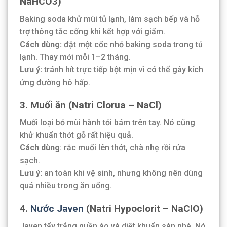
NaHCO3)
Baking soda khử mùi tủ lạnh, làm sạch bếp và hỗ
trợ thông tắc cống khi kết hợp với giấm.
Cách dùng:
đặt một cốc nhỏ baking soda trong tủ
lạnh. Thay mới mỗi 1–2 tháng.
Lưu ý:
tránh hít trực tiếp bột mịn vì có thể gây kích
ứng đường hô hấp.
3. Muối ăn (Natri Clorua – NaCl)
Muối loại bỏ mùi hành tỏi bám trên tay. Nó cũng
khử khuẩn thớt gỗ rất hiệu quả.
Cách dùng
: rắc muối lên thớt, chà nhẹ rồi rửa
sạch.
Lưu ý:
an toàn khi vệ sinh, nhưng không nên dùng
quá nhiều trong ăn uống.
4.
Nước Javen
(Natri Hypoclorit – NaClO)
Javen tẩy trắng quần áo và diệt khuẩn sàn nhà. Nó