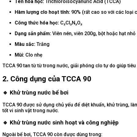
Tên hóa học:
Trichloroisocyanuric Acid (TCCA)
Hàm lượng clo hoạt tính:
90% (rất cao so với các loại 
Công thức hóa học:
C₃Cl₃N₃O₃
Dạng sản phẩm:
Viên nén, viên 200g, bột hoặc hạt nhỏ
Màu sắc:
Trắng
Mùi:
Clo nhẹ
TCCA 90 tan từ từ trong nước, giải phóng clo tự do giúp tiêu
2. Công dụng của TCCA 90
🔹
Khử trùng nước bể bơi
TCCA 90 được sử dụng chủ yếu để diệt khuẩn, khử trùng, làm
tốt vi sinh vật trong nước.
🔹
Khử trùng nước sinh hoạt và công nghiệp
Ngoài bể bơi, TCCA 90 còn được dùng trong: