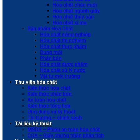
Hóa chất chăn nuôi
Hóa chất ngành giấy
Hóa chất thủy sản
Hóa chất xi mạ
Sản phẩm Hóa Chất
Hóa chất nông nghiệp
Hóa chất thí nghiệm
Hóa chất thực phẩm
Dung môi
Phân bón
Hóa chất dược phẩm
Hóa chất xử lý nước
Vật tư môi trường
Thư viện hóa chất
Kiến thức hóa chất
Kiến thức phân bón
An toàn hóa chất
Kiến thức tổng hợp
Ứng dụng và kỹ thuật
Thị trường – chính sách
Tài liệu kỹ thuật
MSDS – Phiếu an toàn hóa chất
COA – Giấy chứng nhận phân tích