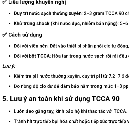
✅
Liều lượng khuyến nghị
Duy trì nước sạch thường xuyên:
2–3 gram TCCA 90 cho
Khử trùng shock (khi nước đục, nhiễm bẩn nặng):
5–6 
✅
Cách sử dụng
Đối với
viên nén
: Đặt vào thiết bị phân phối clo tự động
Đối với
bột TCCA
: Hòa tan trong nước sạch rồi rải đều 
Lưu ý:
Kiểm tra pH nước thường xuyên, duy trì pH từ 7.2–7.6 đ
Đo nồng độ clo dư để đảm bảo nằm trong mức 1–3 ppm
5. Lưu ý an toàn khi sử dụng TCCA 90
Luôn đeo găng tay, kính bảo hộ khi thao tác với TCCA.
Tránh hít trực tiếp bụi hóa chất hoặc tiếp xúc trực tiếp v