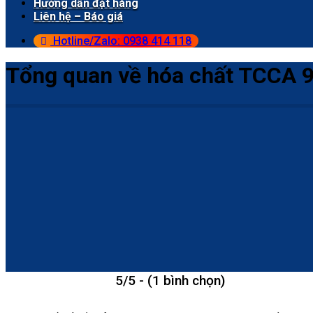
Hướng dẫn đặt hàng
Liên hệ – Báo giá
Hotline/Zalo: 0938 414 118
Tổng quan về hóa chất TCCA 9
5/5 - (1 bình chọn)