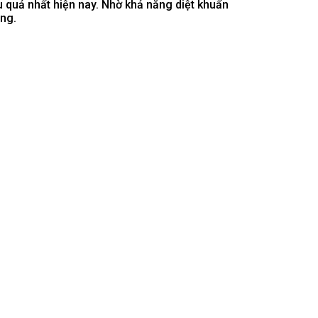
u quả nhất hiện nay. Nhờ khả năng diệt khuẩn
ụng.