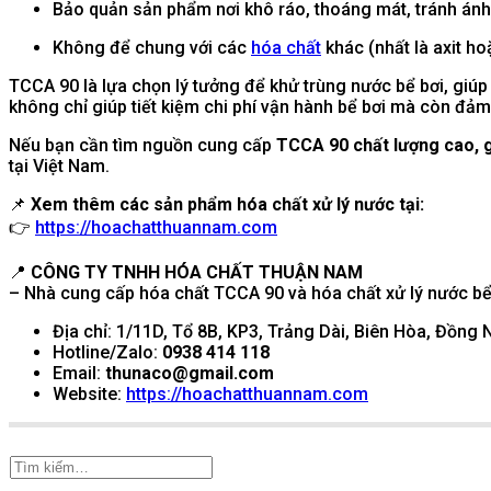
Bảo quản sản phẩm nơi khô ráo, thoáng mát, tránh ánh 
Không để chung với các
hóa chất
khác (nhất là axit h
TCCA 90 là lựa chọn lý tưởng để khử trùng nước bể bơi, giúp
không chỉ giúp tiết kiệm chi phí vận hành bể bơi mà còn đả
Nếu bạn cần tìm nguồn cung cấp
TCCA 90 chất lượng cao, g
tại Việt Nam.
📌
Xem thêm các sản phẩm hóa chất xử lý nước tại:
👉
https://hoachatthuannam.com
📍
CÔNG TY TNHH HÓA CHẤT THUẬN NAM
– Nhà cung cấp hóa chất TCCA 90 và hóa chất xử lý nước bể
Địa chỉ: 1/11D, Tổ 8B, KP3, Trảng Dài, Biên Hòa, Đồng 
Hotline/Zalo:
0938 414 118
Email:
thunaco@gmail.com
Website:
https://hoachatthuannam.com