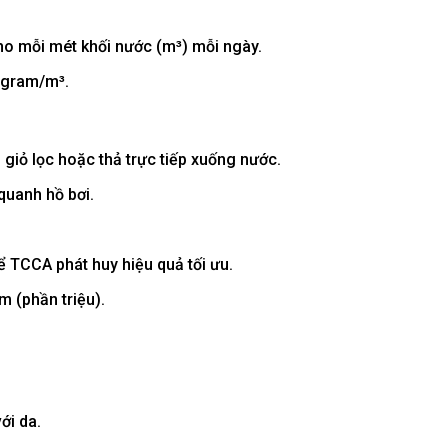
 mỗi mét khối nước (m³) mỗi ngày.
gram/m³.
, giỏ lọc hoặc thả trực tiếp xuống nước.
quanh hồ bơi.
ể TCCA phát huy hiệu quả tối ưu.
 (phần triệu).
ới da.