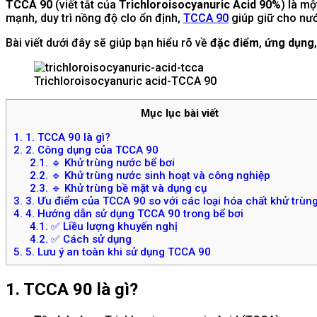
TCCA 90
(viết tắt của
Trichloroisocyanuric Acid 90%
) là m
mạnh, duy trì nồng độ clo ổn định,
TCCA 90
giúp giữ cho nướ
Bài viết dưới đây sẽ giúp bạn hiểu rõ về
đặc điểm
,
ứng dụng
Trichloroisocyanuric acid-TCCA 90
Mục lục bài viết
1.
1. TCCA 90 là gì?
2.
2. Công dụng của TCCA 90
2.1.
🔹 Khử trùng nước bể bơi
2.2.
🔹 Khử trùng nước sinh hoạt và công nghiệp
2.3.
🔹 Khử trùng bề mặt và dụng cụ
3.
3. Ưu điểm của TCCA 90 so với các loại hóa chất khử trùn
4.
4. Hướng dẫn sử dụng TCCA 90 trong bể bơi
4.1.
✅ Liều lượng khuyến nghị
4.2.
✅ Cách sử dụng
5.
5. Lưu ý an toàn khi sử dụng TCCA 90
1. TCCA 90 là gì?