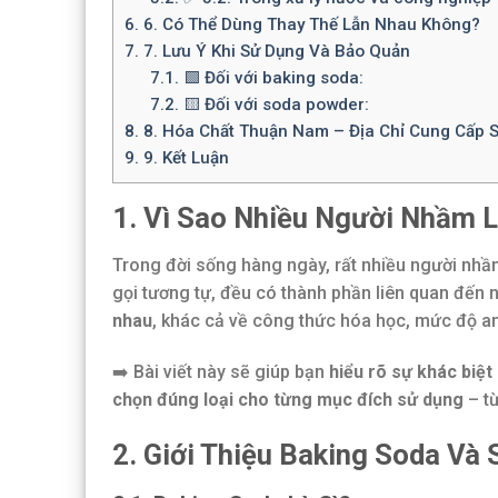
6.
6. Có Thể Dùng Thay Thế Lẫn Nhau Không?
7.
7. Lưu Ý Khi Sử Dụng Và Bảo Quản
7.1.
🟩 Đối với baking soda:
7.2.
🟨 Đối với soda powder:
8.
8. Hóa Chất Thuận Nam – Địa Chỉ Cung Cấp 
9.
9. Kết Luận
1. Vì Sao Nhiều Người Nhầm 
Trong đời sống hàng ngày, rất nhiều người nhầ
gọi tương tự, đều có thành phần liên quan đến na
nhau
, khác cả về công thức hóa học, mức độ a
➡️ Bài viết này sẽ giúp bạn
hiểu rõ sự khác biệ
chọn đúng loại cho từng mục đích sử dụng
– từ
2. Giới Thiệu Baking Soda Và