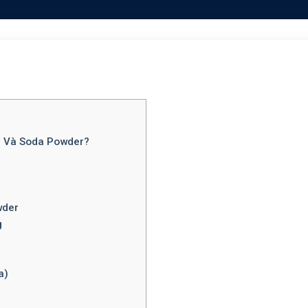
a Và Soda Powder?
wder
g
a)