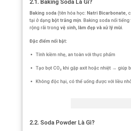
2.1. Baking Soda Là Gì?
Baking soda
(tên hóa học:
Natri Bicarbonate
, 
tại ở dạng
bột trắng mịn
. Baking soda nổi tiếng
rộng rãi trong
vệ sinh, làm đẹp và xử lý mùi
.
Đặc điểm nổi bật:
Tính kiềm nhẹ, an toàn với thực phẩm
Tạo bọt CO₂ khi gặp axit hoặc nhiệt → giúp 
Không độc hại, có thể uống được với liều nh
Bak
2.2. Soda Powder Là Gì?