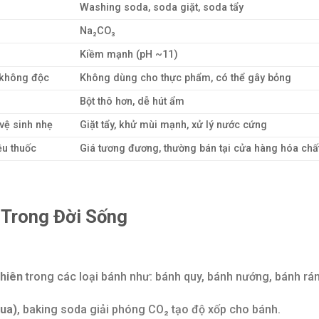
Washing soda, soda giặt, soda tẩy
Na₂CO₃
Kiềm mạnh (pH ~11)
 không độc
Không dùng cho thực phẩm, có thể gây bỏng
Bột thô hơn, dễ hút ẩm
vệ sinh nhẹ
Giặt tẩy, khử mùi mạnh, xử lý nước cứng
ệu thuốc
Giá tương đương, thường bán tại cửa hàng hóa chấ
 Trong Đời Sống
nhiên
trong các loại bánh như: bánh quy, bánh nướng, bánh rá
hua)
, baking soda giải phóng CO₂ tạo độ xốp cho bánh.