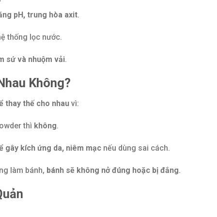
ăng pH, trung hòa axit
.
ệ thống lọc nước.
ốm sứ và nhuộm vải
.
 Nhau Không?
ể thay thế cho nhau
vì:
powder thì
không
.
ể gây kích ứng da, niêm mạc
nếu dùng sai cách.
ong làm bánh,
bánh sẽ không nở đúng hoặc bị đắng
.
Quản