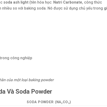
ặc
soda ash light
(tên hóa học:
Natri Carbonate
, công thức
ơn nhiều so với baking soda. Nó được sử dụng chủ yếu trong
g
trong công nghiệp
hần của một loại baking powder
oda Và Soda Powder
SODA POWDER (NA₂CO₃)