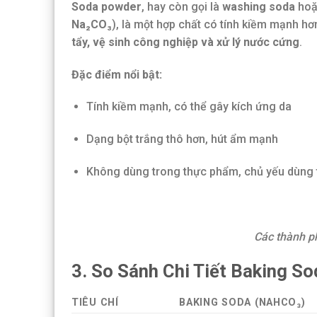
Soda powder
, hay còn gọi là
washing soda
ho
Na₂CO₃
), là một hợp chất có tính kiềm mạnh h
tẩy, vệ sinh công nghiệp và xử lý nước cứng
.
Đặc điểm nổi bật:
Tính kiềm mạnh, có thể gây kích ứng da
Dạng bột trắng thô hơn, hút ẩm mạnh
Không dùng trong thực phẩm, chủ yếu dùng 
Các thành p
3. So Sánh Chi Tiết Baking S
TIÊU CHÍ
BAKING SODA (NAHCO₃)