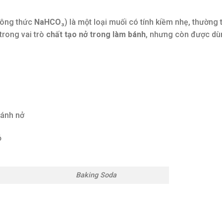
công thức
NaHCO₃
) là một loại muối có tính kiềm nhẹ, thường 
 trong vai trò
chất tạo nở trong làm bánh
, nhưng còn được dù
bánh nở
ỏ
ing Soda