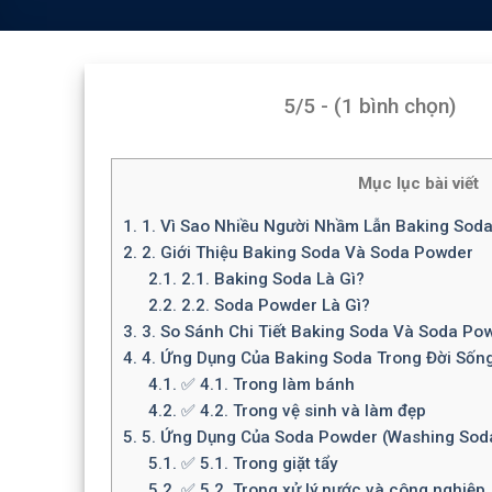
5/5 - (1 bình chọn)
Mục lục bài viết
1.
1. Vì Sao Nhiều Người Nhầm Lẫn Baking Sod
2.
2. Giới Thiệu Baking Soda Và Soda Powder
2.1.
2.1. Baking Soda Là Gì?
2.2.
2.2. Soda Powder Là Gì?
3.
3. So Sánh Chi Tiết Baking Soda Và Soda Po
4.
4. Ứng Dụng Của Baking Soda Trong Đời Sốn
4.1.
✅ 4.1. Trong làm bánh
4.2.
✅ 4.2. Trong vệ sinh và làm đẹp
5.
5. Ứng Dụng Của Soda Powder (Washing Sod
5.1.
✅ 5.1. Trong giặt tẩy
5.2.
✅ 5.2. Trong xử lý nước và công nghiệp