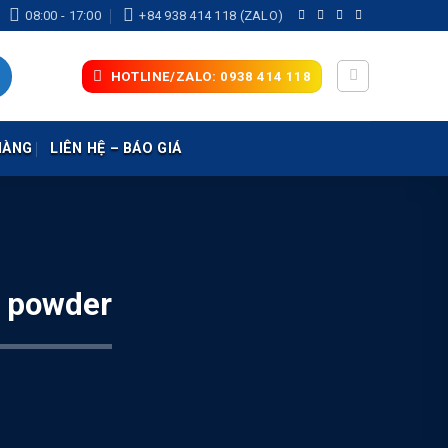
08:00 - 17:00
+84 938 414 118 (ZALO)
HOTLINE/ZALO: 0938 414 118
HÀNG
LIÊN HỆ – BÁO GIÁ
a powder