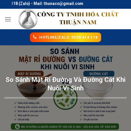
Skip
118 (Zalo) - Mail: thunaco@gmail.com
to
content
HOTLINE/ZALO: 0938 414 118
So Sánh Mật Rỉ Đường Và Đường Cát Khi
Nuôi Vi Sinh