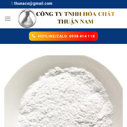
Skip
Mail: thunaco@gmail.com
to
content
HOTLINE/ZALO: 0938 414 118