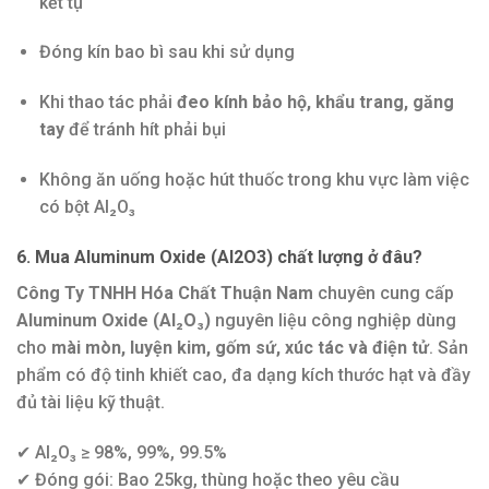
kết tụ
Đóng kín bao bì sau khi sử dụng
Khi thao tác phải
đeo kính bảo hộ, khẩu trang, găng
tay
để tránh hít phải bụi
Không ăn uống hoặc hút thuốc trong khu vực làm việc
có bột Al₂O₃
6. Mua Aluminum Oxide (Al2O3) chất lượng ở đâu?
Công Ty TNHH Hóa Chất Thuận Nam
chuyên cung cấp
Aluminum Oxide (Al₂O₃)
nguyên liệu công nghiệp dùng
cho
mài mòn, luyện kim, gốm sứ, xúc tác và điện tử
. Sản
phẩm có độ tinh khiết cao, đa dạng kích thước hạt và đầy
đủ tài liệu kỹ thuật.
✔ Al₂O₃ ≥ 98%, 99%, 99.5%
✔ Đóng gói: Bao 25kg, thùng hoặc theo yêu cầu