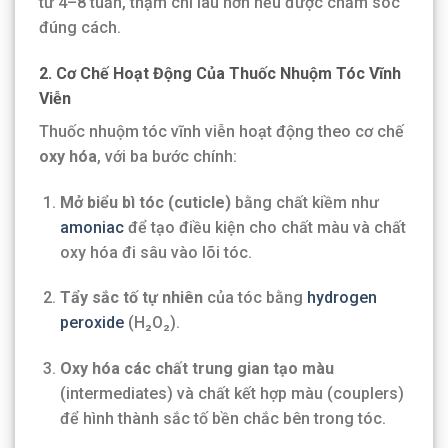
từ 4–8 tuần, thậm chí lâu hơn nếu được chăm sóc
đúng cách.
2. Cơ Chế Hoạt Động Của Thuốc Nhuộm Tóc Vĩnh
Viễn
Thuốc nhuộm tóc vĩnh viễn hoạt động theo cơ chế
oxy hóa
, với ba bước chính:
Mở biểu bì tóc (cuticle)
bằng chất kiềm như
amoniac
để tạo điều kiện cho chất màu và chất
oxy hóa đi sâu vào lõi tóc.
Tẩy sắc tố tự nhiên
của tóc bằng
hydrogen
peroxide
(H₂O₂).
Oxy hóa các chất trung gian tạo màu
(intermediates) và chất kết hợp màu (couplers)
để hình thành sắc tố bền chắc bên trong tóc.