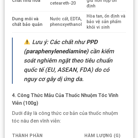
Chất nhũ hóa
giữ hỗn hợp ổn
ceteareth-20
định
Hòa tan, ổn định và
Dung môi và
Nước cất, EDTA,
bảo vệ sản phẩm
chất bảo quản
phenoxyethanol
khỏi vi sinh
Lưu ý: Các chất như
PPD
(paraphenylenediamine)
cần kiểm
soát nghiêm ngặt theo tiêu chuẩn
quốc tế (EU, ASEAN, FDA) do có
nguy cơ gây dị ứng da.
4. Công Thức Mẫu Của Thuốc Nhuộm Tóc Vĩnh
Viễn (100g)
Dưới đây là công thức cơ bản của thuốc nhuộm
tóc nâu đen vĩnh viễn:
THÀNH PHẦN
HÀM LƯỢNG (G)