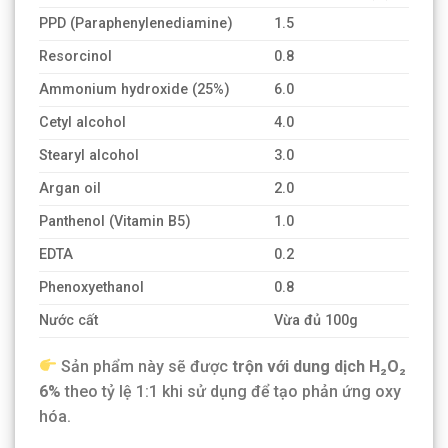
PPD (Paraphenylenediamine)
1.5
Resorcinol
0.8
Ammonium hydroxide (25%)
6.0
Cetyl alcohol
4.0
Stearyl alcohol
3.0
Argan oil
2.0
Panthenol (Vitamin B5)
1.0
EDTA
0.2
Phenoxyethanol
0.8
Nước cất
Vừa đủ 100g
Sản phẩm này sẽ được
trộn với dung dịch H₂O₂
6%
theo tỷ lệ 1:1 khi sử dụng để tạo phản ứng oxy
hóa.