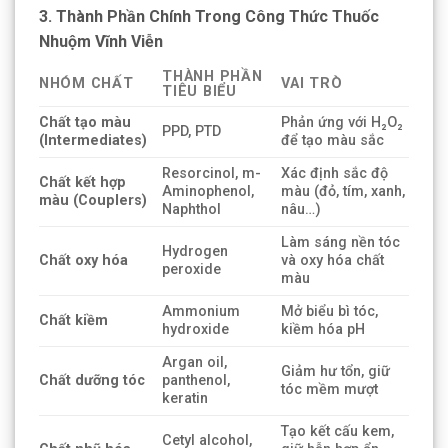
3. Thành Phần Chính Trong Công Thức Thuốc
Nhuộm Vĩnh Viễn
THÀNH PHẦN
NHÓM CHẤT
VAI TRÒ
TIÊU BIỂU
Chất tạo màu
Phản ứng với H₂O₂
PPD, PTD
(Intermediates)
để tạo màu sắc
Resorcinol, m-
Xác định sắc độ
Chất kết hợp
Aminophenol,
màu (đỏ, tím, xanh,
màu (Couplers)
Naphthol
nâu…)
Làm sáng nền tóc
Hydrogen
Chất oxy hóa
và oxy hóa chất
peroxide
màu
Ammonium
Mở biểu bì tóc,
Chất kiềm
hydroxide
kiềm hóa pH
Argan oil,
Giảm hư tổn, giữ
Chất dưỡng tóc
panthenol,
tóc mềm mượt
keratin
Tạo kết cấu kem,
Cetyl alcohol,