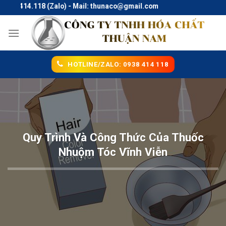
Skip
8.414.118 (Zalo) - Mail: thunaco@gmail.com
to
content
HOTLINE/ZALO: 0938 414 118
Quy Trình Và Công Thức Của Thuốc
Nhuộm Tóc Vĩnh Viễn