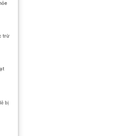
hỏe
 trừ
ạt
ễ bị