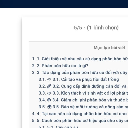
5/5 - (1 bình chọn)
Mục lục bài viết
1.
1. Giới thiệu về nhu cầu sử dụng phân bón hữ
2.
2. Phân bón hữu cơ là gì?
3.
3. Tác dụng của phân bón hữu cơ đối với cây
3.1.
🌱 3.1. Cải tạo và phục hồi đất trồng
3.2.
🌾 3.2. Cung cấp dinh dưỡng cân đối và
3.3.
🌿 3.3. Kích thích vi sinh vật có lợi phát 
3.4.
☘️ 3.4. Giảm chi phí phân bón và thuốc 
3.5.
🌍 3.5. Bảo vệ môi trường và nông sản s
4.
4. Tại sao nên sử dụng phân bón hữu cơ cho
5.
5. Cách bón phân hữu cơ hiệu quả cho cây c
5.1.
5.1. Cây cao su