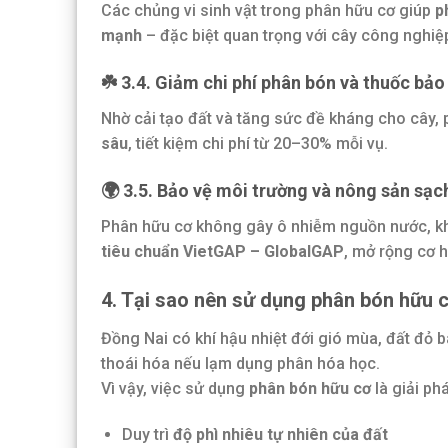
Các chủng vi sinh vật trong phân hữu cơ giúp
p
mạnh
– đặc biệt quan trọng với cây công nghiệ
☘️
3.4. Giảm chi phí phân bón và thuốc bảo
Nhờ cải tạo đất và tăng sức đề kháng cho cây,
sâu
, tiết kiệm chi phí từ 20–30% mỗi vụ.
🌍
3.5. Bảo vệ môi trường và nông sản sạc
Phân hữu cơ không gây ô nhiễm nguồn nước, kh
tiêu chuẩn VietGAP – GlobalGAP
, mở rộng cơ h
4. Tại sao nên sử dụng phân bón hữu 
Đồng Nai có khí hậu nhiệt đới gió mùa, đất đỏ b
thoái hóa nếu lạm dụng phân hóa học.
Vì vậy, việc sử dụng
phân bón hữu cơ
là giải phá
Duy trì
độ phì nhiêu tự nhiên của đất