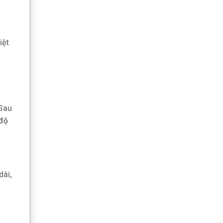
iệt
 Sau
 độ
dài,