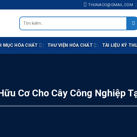
ne: 0938.414.118 (Zalo) - Mail: thunaco@gmail.com
THUNACO@GMAIL.COM
Tìm
kiếm:
H MỤC HÓA CHẤT
THƯ VIỆN HÓA CHẤT
TÀI LIỆU KỸ TH
Hữu Cơ Cho Cây Công Nghiệp Tạ