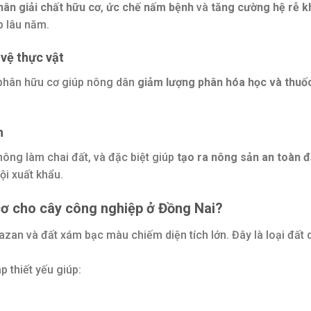
hân giải chất hữu cơ
,
ức chế nấm bệnh
và
tăng cường hệ rễ k
p lâu năm.
 vệ thực vật
 phân hữu cơ giúp nông dân
giảm lượng phân hóa học và thuốc
h
ông làm chai đất, và đặc biệt giúp
tạo ra nông sản an toàn đ
ội xuất khẩu.
cơ cho cây công nghiệp ở Đồng Nai?
azan và đất xám bạc màu chiếm diện tích lớn. Đây là loại đất d
p thiết yếu giúp: