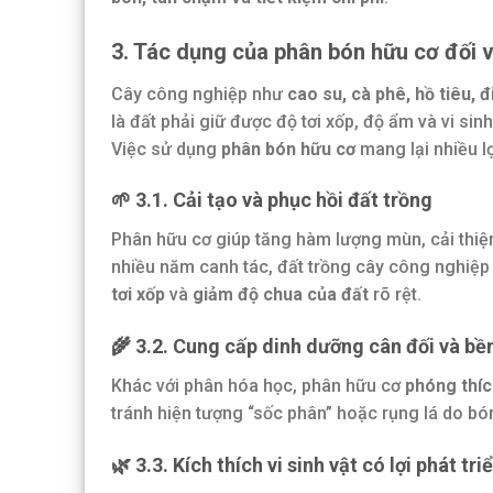
3. Tác dụng của phân bón hữu cơ đối 
Cây công nghiệp như
cao su, cà phê, hồ tiêu, đ
là đất phải giữ được độ tơi xốp, độ ẩm và vi sinh
Việc sử dụng
phân bón hữu cơ
mang lại nhiều lợi
🌱
3.1. Cải tạo và phục hồi đất trồng
Phân hữu cơ giúp tăng hàm lượng mùn, cải thiện
nhiều năm canh tác, đất trồng cây công nghiệp
tơi xốp
và
giảm độ chua của đất
rõ rệt.
🌾
3.2. Cung cấp dinh dưỡng cân đối và bề
Khác với phân hóa học, phân hữu cơ
phóng thí
tránh hiện tượng “sốc phân” hoặc rụng lá do bón
🌿
3.3. Kích thích vi sinh vật có lợi phát tri