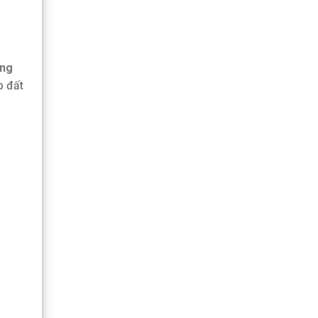
ng
p đất