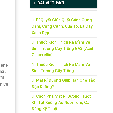
BÀI VIẾT MỚI
Bí Quyết Giúp Quất Cảnh Cứng
Dăm, Cứng Cành, Quả To, Lá Dày
Xanh Đẹp
Thuốc Kích Thích Ra Mầm Và
Sinh Trưởng Cây Trồng GA3 (Acid
Gibberellic)
Thuốc Kích Thích Ra Mầm Và
 phê,
Sinh Trưởng Cây Trồng
hất
đất
Mật Rỉ Đường Giúp Hạn Chế Tảo
ọn ưu
Độc Không?
Cách Pha Mật Rỉ Đường Trước
Khi Tạt Xuống Ao Nuôi Tôm, Cá
Đúng Kỹ Thuật