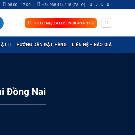
08:00 - 17:00
+84 938 414 118 (ZALO)
HOTLINE/ZALO: 0938 414 118
UẬT
HƯỚNG DẪN ĐẶT HÀNG
LIÊN HỆ – BÁO GIÁ
i Đồng Nai