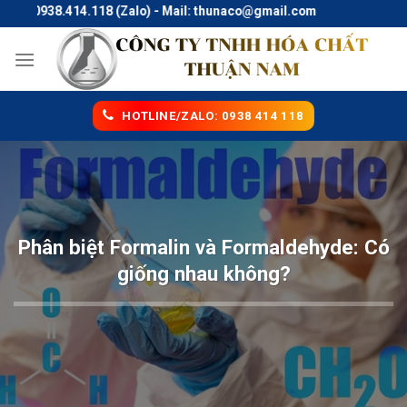
Skip
 0938.414.118 (Zalo) - Mail: thunaco@gmail.com
to
content
HOTLINE/ZALO: 0938 414 118
Phân biệt Formalin và Formaldehyde: Có
giống nhau không?