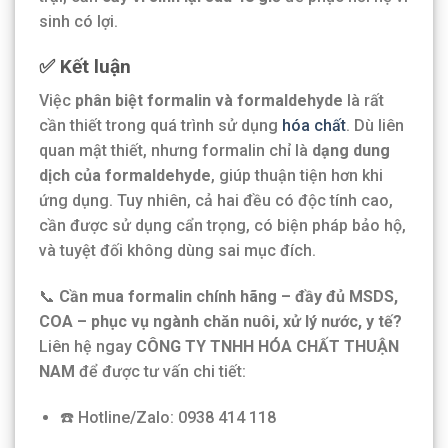
sinh có lợi.
✅ Kết luận
Việc
phân biệt formalin và formaldehyde
là rất
cần thiết trong quá trình sử dụng
hóa chất
. Dù liên
quan mật thiết, nhưng formalin chỉ là
dạng dung
dịch của formaldehyde
, giúp thuận tiện hơn khi
ứng dụng. Tuy nhiên, cả hai đều có độc tính cao,
cần được sử dụng cẩn trọng, có biện pháp bảo hộ,
và tuyệt đối không dùng sai mục đích.
📞
Cần mua formalin chính hãng – đầy đủ MSDS,
COA – phục vụ ngành chăn nuôi, xử lý nước, y tế?
Liên hệ ngay
CÔNG TY TNHH HÓA CHẤT THUẬN
NAM
để được tư vấn chi tiết:
☎️ Hotline/Zalo: 0938 414 118