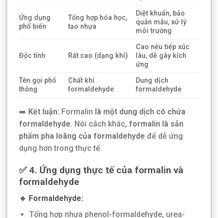
Diệt khuẩn, bảo
Ứng dụng
Tổng hợp hóa học,
quản mẫu, xử lý
phổ biến
tạo nhựa
môi trường
Cao nếu tiếp xúc
Độc tính
Rất cao (dạng khí)
lâu, dễ gây kích
ứng
Tên gọi phổ
Chất khí
Dung dịch
thông
formaldehyde
formaldehyde
➡️
Kết luận:
Formalin
là một dung dịch có chứa
formaldehyde
. Nói cách khác,
formalin là sản
phẩm pha loãng của formaldehyde
để dễ ứng
dụng hơn trong thực tế.
✅ 4. Ứng dụng thực tế của formalin và
formaldehyde
🔹 Formaldehyde:
Tổng hợp nhựa phenol-formaldehyde, urea-