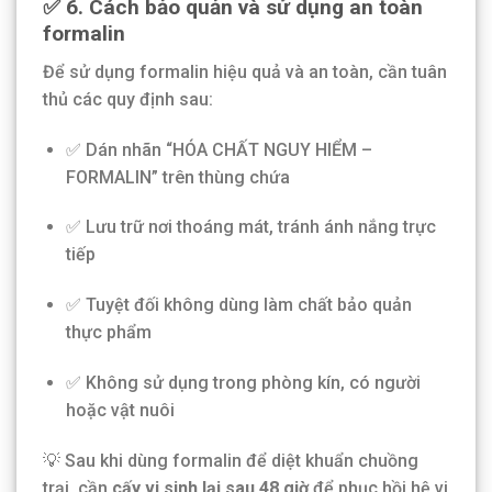
✅ 6. Cách bảo quản và sử dụng an toàn
formalin
Để sử dụng formalin hiệu quả và an toàn, cần tuân
thủ các quy định sau:
✅ Dán nhãn “HÓA CHẤT NGUY HIỂM –
FORMALIN” trên thùng chứa
✅ Lưu trữ nơi thoáng mát, tránh ánh nắng trực
tiếp
✅ Tuyệt đối không dùng làm chất bảo quản
thực phẩm
✅ Không sử dụng trong phòng kín, có người
hoặc vật nuôi
💡 Sau khi dùng formalin để diệt khuẩn chuồng
trại, cần
cấy vi sinh lại sau 48 giờ
để phục hồi hệ vi