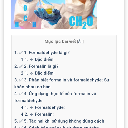
Mục lục bài viết
[
Ẩn
]
1.
✅ 1. Formaldehyde là gì?
1.1.
🔹 Đặc điểm:
2.
✅ 2. Formalin là gì?
2.1.
🔹 Đặc điểm:
3.
✅ 3. Phân biệt formalin và formaldehyde: Sự
khác nhau cơ bản
4.
✅ 4. Ứng dụng thực tế của formalin và
formaldehyde
4.1.
🔹 Formaldehyde:
4.2.
🔹 Formalin:
5.
✅ 5. Tác hại khi sử dụng không đúng cách
6.
✅ 6. Cách bảo quản và sử dụng an toàn