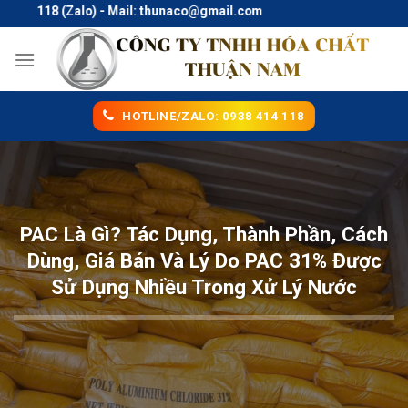
Skip
118 (Zalo) - Mail: thunaco@gmail.com
to
content
HOTLINE/ZALO: 0938 414 118
PAC Là Gì? Tác Dụng, Thành Phần, Cách
Dùng, Giá Bán Và Lý Do PAC 31% Được
Sử Dụng Nhiều Trong Xử Lý Nước