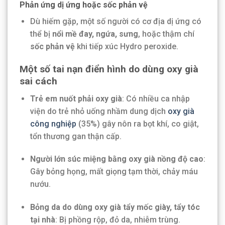
Phản ứng dị ứng hoặc sốc phản vệ
Dù hiếm gặp, một số người có cơ địa dị ứng có
thể bị
nổi mề đay, ngứa, sưng
, hoặc thậm chí
sốc phản vệ
khi tiếp xúc Hydro peroxide.
Một số tai nạn điển hình do dùng oxy già
sai cách
Trẻ em nuốt phải oxy già
: Có nhiều ca nhập
viện do trẻ nhỏ uống nhầm dung dịch
oxy già
công nghiệp
(35%) gây nôn ra bọt khí, co giật,
tổn thương gan thận cấp.
Người lớn súc miệng bằng oxy già nồng độ cao
:
Gây bỏng họng, mất giọng tạm thời, chảy máu
nướu.
Bỏng da do dùng oxy già tẩy mốc giày, tẩy tóc
tại nhà
: Bị phồng rộp, đỏ da, nhiễm trùng.