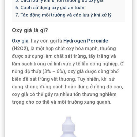
5.
Cách xử lý khi bị tổn thương do oxy già
6.
Cách sử dụng oxy già an toàn
7.
Tác động môi trường và các lưu ý khi xử lý
Oxy già là gì?
Oxy già
, hay còn gọi là
Hydrogen Peroxide
(H2O2)
, là một hợp chất oxy hóa mạnh, thường
được sử dụng làm chất
sát trùng, tẩy trắng và
làm sạch
trong cả lĩnh vực y tế lẫn công nghiệp. Ở
nồng độ thấp (3% – 6%), oxy già được dùng phổ
biến để sát trùng vết thương. Tuy nhiên, khi sử
dụng không đúng cách hoặc dùng ở nồng độ cao,
oxy già có thể gây ra
nhiều tổn thương nghiêm
trọng cho cơ thể và môi trường xung quanh
.