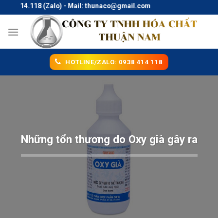
Skip
414.118 (Zalo) - Mail: thunaco@gmail.com
to
content
HOTLINE/ZALO: 0938 414 118
Những tổn thương do Oxy già gây ra