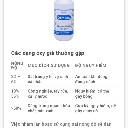
Các dạng oxy già thường gặp
NỒNG
MỤC ĐÍCH SỬ DỤNG
ĐỘ NGUY HIỂM
ĐỘ
3% –
Sát trùng y tế, vệ sinh
An toàn khi dùng
6%
cá nhân
đúng cách
10% –
Công nghiệp, tẩy rửa,
Nguy hiểm, có thể
35%
xử lý nước
gây bỏng
Dùng trong ngành hóa
Cực kỳ nguy hiểm, dễ
>50%
chất, sản xuất
gây cháy nổ
Việc nhầm lẫn hoặc sử dụng sai nồng độ sẽ dẫn