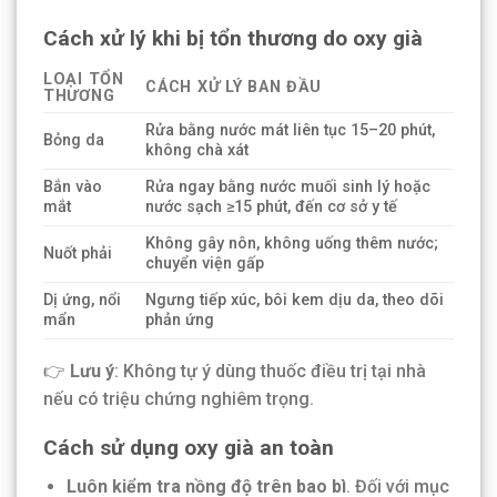
Cách xử lý khi bị tổn thương do oxy già
LOẠI TỔN
CÁCH XỬ LÝ BAN ĐẦU
THƯƠNG
Rửa bằng nước mát liên tục 15–20 phút,
Bỏng da
không chà xát
Bắn vào
Rửa ngay bằng nước muối sinh lý hoặc
mắt
nước sạch ≥15 phút, đến cơ sở y tế
Không gây nôn, không uống thêm nước;
Nuốt phải
chuyển viện gấp
Dị ứng, nổi
Ngưng tiếp xúc, bôi kem dịu da, theo dõi
mẩn
phản ứng
👉
Lưu ý
: Không tự ý dùng thuốc điều trị tại nhà
nếu có triệu chứng nghiêm trọng.
Cách sử dụng oxy già an toàn
Luôn kiểm tra nồng độ trên bao bì
. Đối với mục