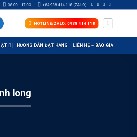
08:00 - 17:00
+84 938 414 118 (ZALO)
HOTLINE/ZALO: 0938 414 118
UẬT
HƯỚNG DẪN ĐẶT HÀNG
LIÊN HỆ – BÁO GIÁ
nh long