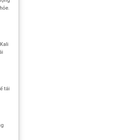
lượng
hỏe.
Kali
ái
ể tái
ng