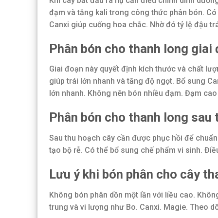
Khi cây bắt đầu ra nụ cần điều chỉnh dinh dưỡng
đạm và tăng kali trong công thức phân bón. Có
Canxi giúp cuống hoa chắc. Nhờ đó tỷ lệ đậu trá
Phân bón cho thanh long giai 
Giai đoạn này quyết định kích thước và chất lượ
giúp trái lớn nhanh và tăng độ ngọt. Bổ sung Ca
lớn nhanh. Không nên bón nhiều đạm. Đạm cao d
Phân bón cho thanh long sau 
Sau thu hoạch cây cần được phục hồi để chuẩn 
tạo bộ rễ. Có thể bổ sung chế phẩm vi sinh. Điều
Lưu ý khi bón phân cho cây th
Không bón phân dồn một lần với liều cao. Khôn
trung và vi lượng như Bo. Canxi. Magie. Theo dõ