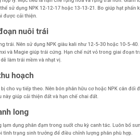
 hợp lý. Mục tiêu là hạn chế rụng hoa và rụng trái non. Giảm 
 thể sử dụng NPK 12-12-17 hoặc 13-13-21. Bo giúp hạt phấn k
i được cải thiện.
đoạn nuôi trái
ng trái. Nên sử dụng NPK giàu kali như 12-5-30 hoặc 10-5-40. 
nxi và Magie giúp trái cứng. Hạn chế nứt vỏ trong giai đoạn tr
ễ làm trái mềm và nhạt vị.
thu hoạch
bị cho vụ tiếp theo. Nên bón phân hữu cơ hoặc NPK cân đối đ
 này giúp cải thiện đất và hạn chế chai đất.
anh long
g lạm dụng phân đạm trong suốt chu kỳ canh tác. Luôn bổ su
i tình trạng sinh trưởng để điều chỉnh lượng phân phù hợp.