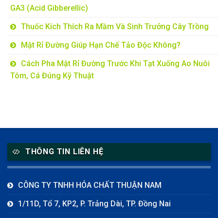
GA3 (Acid Gibberellic)
Thuốc Kích Thích Ra Mầm Và Sinh Trưởng Cây Trồng
Mật Rỉ Đường Giúp Hạn Chế Tảo Độc Không?
Cách Pha Mật Rỉ Đường Trước Khi Tạt Xuống Ao Nuôi
Tôm, Cá Đúng Kỹ Thuật
THÔNG TIN LIÊN HỆ
CÔNG TY TNHH HÓA CHẤT THUẬN NAM
1/11D, Tổ 7, KP2, P. Trảng Dài, TP. Đồng Nai