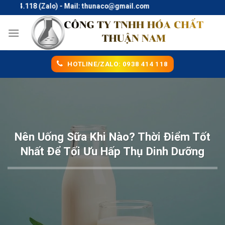
Skip
4.118 (Zalo) - Mail: thunaco@gmail.com
to
content
HOTLINE/ZALO: 0938 414 118
Nên Uống Sữa Khi Nào? Thời Điểm Tốt
Nhất Để Tối Ưu Hấp Thụ Dinh Dưỡng