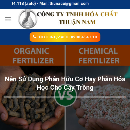
Skip
414.118 (Zalo) - Mail: thunaco@gmail.com
to
content
HOTLINE/ZALO: 0938 414 118
Nên Sử Dụng Phân Hữu Cơ Hay Phân Hóa
Học Cho Cây Trồng