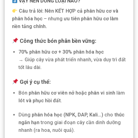
VẬY NÊN DÙNG LOẠI NÀO?
Câu trả lời: Nên KẾT HỢP cả phân hữu cơ và
phân hóa học
– nhưng
ưu tiên phân hữu cơ làm
nền tảng chính.
Công thức bón phân bền vững:
70% phân hữu cơ + 30% phân hóa học
→ Giúp cây vừa phát triển nhanh, vừa duy trì đất
tốt lâu dài.
Gợi ý cụ thể:
Bón
phân hữu cơ viên nở hoặc phân vi sinh
làm
lót và phục hồi đất
.
Dùng
phân hóa học (NPK, DAP, Kali…)
cho
thúc
ngắn hạn
trong giai đoạn cây cần dinh dưỡng
nhanh (ra hoa, nuôi quả).