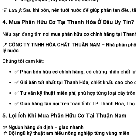
💡
Lưu ý:
Sau khi bón, nên tưới nước để giúp phân tan đều, t
4. Mua Phân Hữu Cơ Tại Thanh Hóa Ở Đâu Uy Tín?
Nếu bạn đang tìm nơi
mua phân hữu cơ chính hãng tại Than
📍
CÔNG TY TNHH HÓA CHẤT THUẬN NAM
–
Nhà phân phối
lý nước
.
Chúng tôi cam kết:
✅
Phân bón hữu cơ chính hãng
, có chứng nhận chất l
✅
Giá bán tốt nhất tại Thanh Hóa
, chiết khấu cao cho đ
✅
Tư vấn kỹ thuật miễn phí
, phù hợp từng loại cây trồ
✅
Giao hàng tận nơi
trên toàn tỉnh: TP Thanh Hóa, Thọ
5. Lợi Ích Khi Mua Phân Hữu Cơ Tại Thuận Nam
🌱
Nguồn hàng ổn định – giao nhanh
🌱
Đội ngũ kỹ thuật am hiểu nông nghiệp từng vùng miền