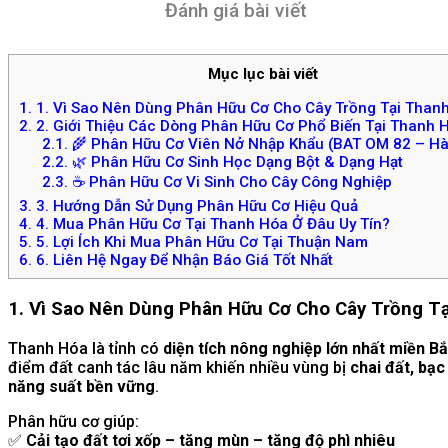
Đánh giá bài viết
Mục lục bài viết
1.
1. Vì Sao Nên Dùng Phân Hữu Cơ Cho Cây Trồng Tại Than
2.
2. Giới Thiệu Các Dòng Phân Hữu Cơ Phổ Biến Tại Thanh 
2.1.
🌾 Phân Hữu Cơ Viên Nở Nhập Khẩu (BAT OM 82 – H
2.2.
🌿 Phân Hữu Cơ Sinh Học Dạng Bột & Dạng Hạt
2.3.
☕ Phân Hữu Cơ Vi Sinh Cho Cây Công Nghiệp
3.
3. Hướng Dẫn Sử Dụng Phân Hữu Cơ Hiệu Quả
4.
4. Mua Phân Hữu Cơ Tại Thanh Hóa Ở Đâu Uy Tín?
5.
5. Lợi Ích Khi Mua Phân Hữu Cơ Tại Thuận Nam
6.
6. Liên Hệ Ngay Để Nhận Báo Giá Tốt Nhất
1. Vì Sao Nên Dùng Phân Hữu Cơ Cho Cây Trồng T
Thanh Hóa là tỉnh có
diện tích nông nghiệp lớn nhất miền B
điểm đất canh tác lâu năm khiến nhiều vùng bị
chai đất, bạ
năng suất bền vững
.
Phân hữu cơ giúp:
✅
Cải tạo đất tơi xốp – tăng mùn – tăng độ phì nhiêu