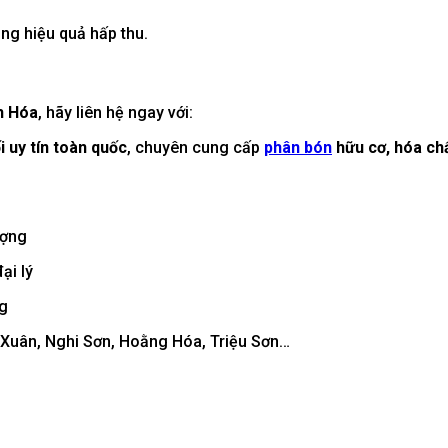
ăng hiệu quả hấp thu.
h Hóa
, hãy liên hệ ngay với:
 uy tín toàn quốc
, chuyên cung cấp
phân bón
hữu cơ, hóa chấ
ượng
ại lý
ng
 Xuân, Nghi Sơn, Hoằng Hóa, Triệu Sơn…