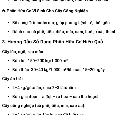
☕
Phân Hữu Cơ Vi Sinh Cho Cây Công Nghiệp
Bổ sung
Trichoderma
, giúp phòng bệnh rễ, thối gốc
Dành cho
cà phê, tiêu, điều, mía, cam, bưởi, xoài, than
3. Hướng Dẫn Sử Dụng Phân Hữu Cơ Hiệu Quả
Cây lúa, ngô, rau màu:
Bón lót: 150–200 kg/1.000 m².
Bón thúc: 30–40 kg/1.000 m²/lần sau 15–20 ngày.
Cây ăn trái:
2–4 kg/gốc/lần, chia 2–3 lần/năm.
Bón giai đoạn: ra đọt – ra hoa – sau thu hoạch.
Cây công nghiệp (cà phê, tiêu, mía, cao su):
2–4 kg/gốc/lần, tùy loại và độ tuổi cây.