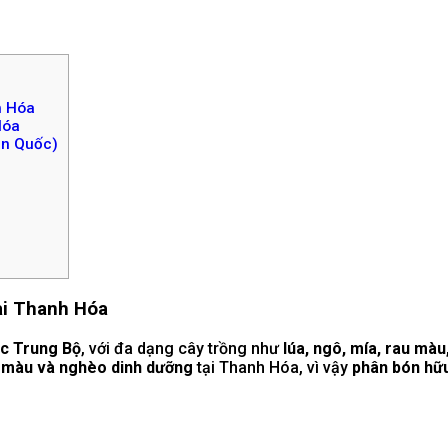
h Hóa
Hóa
àn Quốc)
ại Thanh Hóa
ắc Trung Bộ
, với đa dạng cây trồng như
lúa, ngô, mía, rau màu
c màu và nghèo dinh dưỡng
tại Thanh Hóa, vì vậy
phân bón hữ