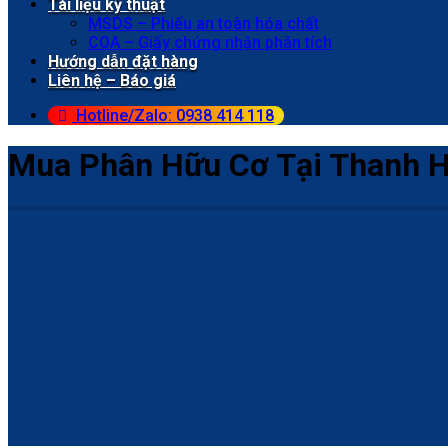
Tài liệu kỹ thuật
MSDS – Phiếu an toàn hóa chất
COA – Giấy chứng nhận phân tích
Hướng dẫn đặt hàng
Liên hệ – Báo giá
Hotline/Zalo: 0938 414 118
Mua Phân Hữu Cơ Tại Thanh Hó