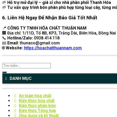
🌱
Hỗ trợ mở đại lý – giá sỉ cho nhà phân phối Thanh Hóa
🌱
Tư vấn quy trình bón phân phù hợp từng loại cây, từng m
6. Liên Hệ Ngay Để Nhận Báo Giá Tốt Nhất
📍
CÔNG TY TNHH HÓA CHẤT THUẬN NAM
🏢 Địa chỉ: 1/11D, Tổ 8B, KP3, Trảng Dài, Biên Hòa, Đồng Nai
📞
Hotline/Zalo:
0938 414 118
📧
Email:
thunaco@gmail.com
🌐
Website:
https://hoachatthuannam.com
DANH MỤC
An toàn hóa chất
Kiến thức hóa chất
Kiến thức phân bón
Kiến thức Tổng hợp
Ứng dụng và kỹ thuật