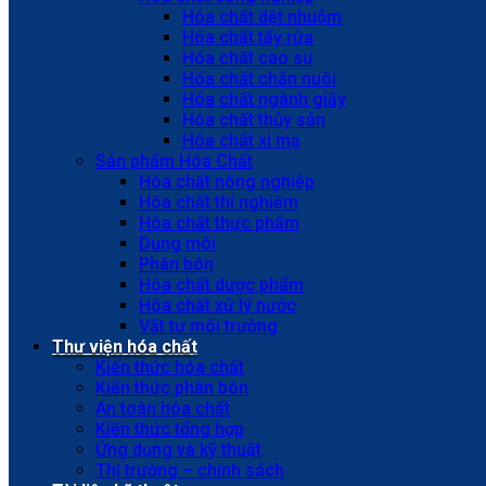
Hóa chất dệt nhuộm
Hóa chất tẩy rửa
Hóa chất cao su
Hóa chất chăn nuôi
Hóa chất ngành giấy
Hóa chất thủy sản
Hóa chất xi mạ
Sản phẩm Hóa Chất
Hóa chất nông nghiệp
Hóa chất thí nghiệm
Hóa chất thực phẩm
Dung môi
Phân bón
Hóa chất dược phẩm
Hóa chất xử lý nước
Vật tư môi trường
Thư viện hóa chất
Kiến thức hóa chất
Kiến thức phân bón
An toàn hóa chất
Kiến thức tổng hợp
Ứng dụng và kỹ thuật
Thị trường – chính sách