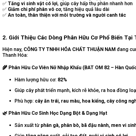
✅
Tăng vi sinh vật có lợi
, giúp cây hấp thụ phân nhanh hơn
✅
Giảm chi phí phân vô cơ
, tăng hiệu quả lâu dài
✅
An toàn, thân thiện với môi trường và người canh tác
2. Giới Thiệu Các Dòng Phân Hữu Cơ Phổ Biến Tại
Hiện nay,
CÔNG TY TNHH HÓA CHẤT THUẬN NAM
đang cu
Thanh Hóa:
🌾
Phân Hữu Cơ Viên Nở Nhập Khẩu (BAT OM 82 – Hàn Quố
Hàm lượng hữu cơ:
82%
Giúp cây phát triển mạnh, kích rễ khỏe, ra hoa đồng loạ
Phù hợp:
cây ăn trái, rau màu, hoa kiểng, cây công ng
🌿
Phân Hữu Cơ Sinh Học Dạng Bột & Dạng Hạt
Sản xuất từ
phân gà, phân bò, bã đậu nành, men vi sin
Giúp
tăng năng suất, cải tạo đất, nuôi vi sinh có lợi