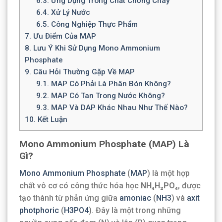
6.3.
Ứng Dụng Trong Chất Chống Cháy
6.4.
Xử Lý Nước
6.5.
Công Nghiệp Thực Phẩm
7.
Ưu Điểm Của MAP
8.
Lưu Ý Khi Sử Dụng Mono Ammonium
Phosphate
9.
Câu Hỏi Thường Gặp Về MAP
9.1.
MAP Có Phải Là Phân Bón Không?
9.2.
MAP Có Tan Trong Nước Không?
9.3.
MAP Và DAP Khác Nhau Như Thế Nào?
10.
Kết Luận
Mono Ammonium Phosphate (MAP) Là
Gì?
Mono Ammonium Phosphate
(
MAP
) là một hợp
chất vô cơ có công thức hóa học
NH₄H₂PO₄
, được
tạo thành từ phản ứng giữa
amoniac
(
NH3
) và
axit
photphoric
(
H3PO4
). Đây là một trong những