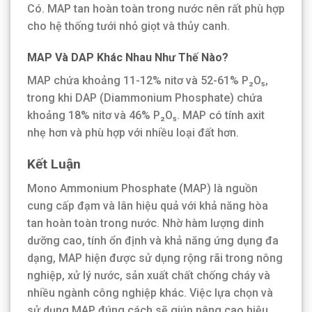
Có. MAP tan hoàn toàn trong nước nên rất phù hợp
cho hệ thống tưới nhỏ giọt và thủy canh.
MAP Và DAP Khác Nhau Như Thế Nào?
MAP chứa khoảng 11-12% nitơ và 52-61% P₂O₅,
trong khi DAP (Diammonium Phosphate) chứa
khoảng 18% nitơ và 46% P₂O₅. MAP có tính axit
nhẹ hơn và phù hợp với nhiều loại đất hơn.
Kết Luận
Mono Ammonium Phosphate (MAP) là nguồn
cung cấp đạm và lân hiệu quả với khả năng hòa
tan hoàn toàn trong nước. Nhờ hàm lượng dinh
dưỡng cao, tính ổn định và khả năng ứng dụng đa
dạng, MAP hiện được sử dụng rộng rãi trong nông
nghiệp, xử lý nước, sản xuất chất chống cháy và
nhiều ngành công nghiệp khác. Việc lựa chọn và
sử dụng MAP đúng cách sẽ giúp nâng cao hiệu