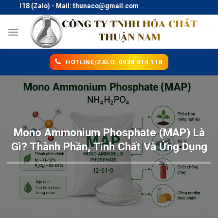
Skip
118 (Zalo) - Mail: thunaco@gmail.com
to
content
HOTLINE/ZALO: 0938 414 118
Mono Ammonium Phosphate (MAP) Là
Gì? Thành Phần, Tính Chất Và Ứng Dụng