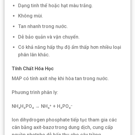
Dạng tinh thể hoặc hạt màu trắng.
Không mùi.
Tan nhanh trong nước.
Dễ bảo quản và vận chuyển.
Có khả năng hấp thụ độ ẩm thấp hơn nhiều loại
phân lân khác.
Tính Chất Hóa Học
MAP có tính axit nhẹ khi hòa tan trong nước.
Phương trình phân ly:
NH₄H₂PO₄ → NH₄⁺ + H₂PO₄⁻
Ion dihydrogen phosphate tiếp tục tham gia các
cân bằng axit-bazơ trong dung dịch, cung cấp
nguồn photpho dễ hấp thu cho cây trồng.