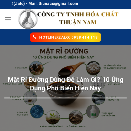
Skip
 (Zalo) - Mail: thunaco@gmail.com
to
content
HOTLINE/ZALO: 0938 414 118
Mật Rỉ Đường Dùng Để Làm Gì? 10 Ứng
Dụng Phổ Biến Hiện Nay