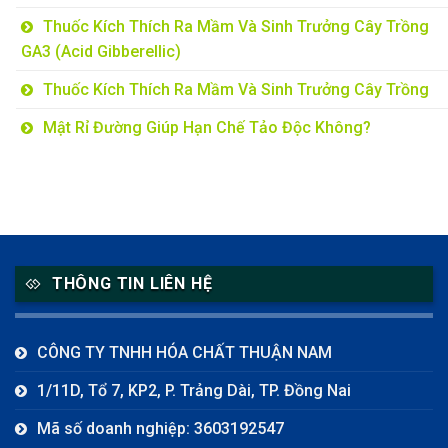
Thuốc Kích Thích Ra Mầm Và Sinh Trưởng Cây Trồng
GA3 (Acid Gibberellic)
Thuốc Kích Thích Ra Mầm Và Sinh Trưởng Cây Trồng
Mật Rỉ Đường Giúp Hạn Chế Tảo Độc Không?
THÔNG TIN LIÊN HỆ
CÔNG TY TNHH HÓA CHẤT THUẬN NAM
1/11D, Tổ 7, KP2, P. Trảng Dài, TP. Đồng Nai
Mã số doanh nghiệp: 3603192547