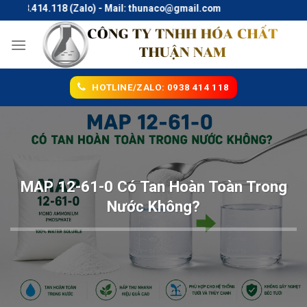
Skip
38.414.118 (Zalo) - Mail: thunaco@gmail.com
to
content
HOTLINE/ZALO: 0938 414 118
MAP 12-61-0 Có Tan Hoàn Toàn Trong
Nước Không?