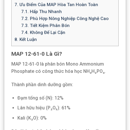
7.
Ưu Điểm Của MAP Hòa Tan Hoàn Toàn
7.1.
Hấp Thu Nhanh
7.2.
Phù Hợp Nông Nghiệp Công Nghệ Cao
7.3.
Tiết Kiệm Phân Bón
7.4.
Không Để Lại Cặn
8.
Kết Luận
MAP 12-61-0 Là Gì?
MAP 12-61-0 là phân bón Mono Ammonium
Phosphate có công thức hóa học NH₄H₂PO₄.
Thành phần dinh dưỡng gồm:
Đạm tổng số (N): 12%
Lân hữu hiệu (P₂O₅): 61%
Kali (K₂O): 0%