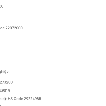
00
de 22072000
ghiệp:
273200
29019
id):
HS Code 29224985