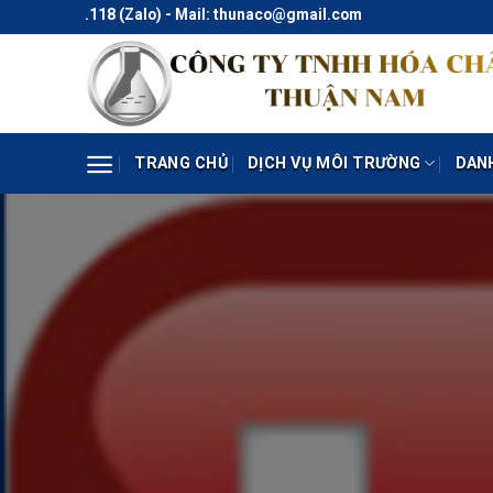
Skip
.414.118 (Zalo) - Mail: thunaco@gmail.com
to
content
TRANG CHỦ
DỊCH VỤ MÔI TRƯỜNG
DAN