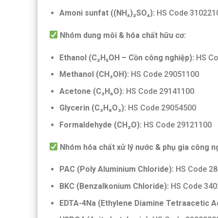
Amoni sunfat ((NH₄)₂SO₄):
HS Code 310221
Nhóm dung môi & hóa chất hữu cơ:
Ethanol (C₂H₅OH – Cồn công nghiệp):
HS Co
Methanol (CH₃OH):
HS Code 29051100
Acetone (C₃H₆O):
HS Code 29141100
Glycerin (C₃H₈O₃):
HS Code 29054500
Formaldehyde (CH₂O):
HS Code 29121100
Nhóm hóa chất xử lý nước & phụ gia công n
PAC (Poly Aluminium Chloride):
HS Code 28
BKC (Benzalkonium Chloride):
HS Code 340
EDTA-4Na (Ethylene Diamine Tetraacetic Ac