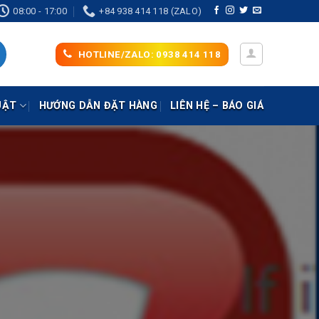
08:00 - 17:00
+84 938 414 118 (ZALO)
HOTLINE/ZALO: 0938 414 118
UẬT
HƯỚNG DẪN ĐẶT HÀNG
LIÊN HỆ – BÁO GIÁ