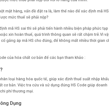
ột mặt hàng, vấn đề đặt ra là, làm thế nào để xác định mã H
được mức thuế sẽ phải nộp?
định mã HS sai thì sẽ phải tiến hành nhiều biện pháp phức tạp
oặc xin hoàn thuế, quá trình thông quan sẽ rất chậm trễ.Vì vậ
S, cố gắng áp mã HS cho đúng, để không mất nhiều thời gian 
ode của hóa chất cơ bản để các bạn tham khảo :
ì?
n loại hàng hóa quốc tế, giúp xác định thuế suất nhập khẩu
hất cơ bản. Việc tra cứu và sử dụng đúng HS Code giúp doanh
 chi phí thương mại.
hông Dụng