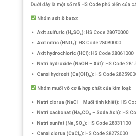
Dưới đây là một số mã HS Code phổ biến của cá
Nhóm axit & bazơ:
Axit sulfuric (H₂SO₄):
HS Code 28070000
Axit nitric (HNO₃):
HS Code 28080000
Axit hydrochloric (HCl):
HS Code 28061000
Natri hydroxide (NaOH – Xút):
HS Code 281
Canxi hydroxit (Ca(OH)₂):
HS Code 2825900
Nhóm muối vô cơ & hợp chất của kim loại:
Natri clorua (NaCl – Muối tinh khiết):
HS Cod
Natri cacbonat (Na₂CO₃ – Soda Ash):
HS Co
Natri sunfat (Na₂SO₄):
HS Code 28331100
Canxi clorua (CaCl₂):
HS Code 28272000