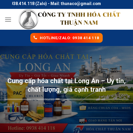
Skip
0938.414.118 (Zalo) - Mail: thunaco@gmail.com
to
content
HOTLINE/ZALO: 0938 414 118
Cung cấp hóa chất tại Long An – Uy tín,
chất lượng, giá cạnh tranh