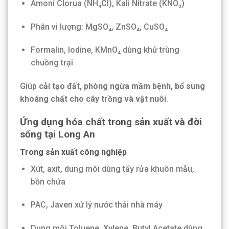
Amoni Clorua (NH₄Cl), Kali Nitrate (KNO₃)
Phân vi lượng: MgSO₄, ZnSO₄, CuSO₄
Formalin, Iodine, KMnO₄ dùng khử trùng
chuồng trại
Giúp
cải tạo đất, phòng ngừa mầm bệnh, bổ sung
khoáng chất cho cây trồng và vật nuôi
.
Ứng dụng hóa chất trong sản xuất và đời
sống tại Long An
Trong sản xuất công nghiệp
Xút, axit, dung môi dùng tẩy rửa khuôn mẫu,
bồn chứa
PAC, Javen xử lý nước thải nhà máy
Dung môi Toluene, Xylene, Butyl Acetate dùng