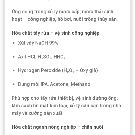
Ứng dụng trong xử lý
nước cấp, nước thải sinh
hoạt – công nghiệp, hồ bơi, nuôi trồng thủy sản
.
Hóa chất tẩy rửa – vệ sinh công nghiệp
Xút vảy NaOH 99%
Axit HCl, H₂SO₄, HNO₃
Hydrogen Peroxide (H₂O₂ – Oxy già)
Dung môi IPA, Acetone, Methanol
Phù hợp cho
tẩy rửa thiết bị, vệ sinh đường ống,
làm sạch bề mặt kim loại, xử lý cáu cặn
trong nhà
máy và xưởng sản xuất.
Hóa chất ngành nông nghiệp – chăn nuôi