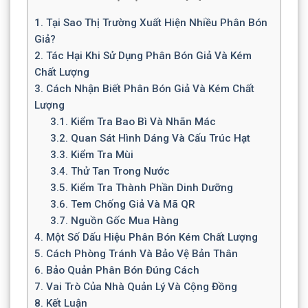
1.
Tại Sao Thị Trường Xuất Hiện Nhiều Phân Bón
Giả?
2.
Tác Hại Khi Sử Dụng Phân Bón Giả Và Kém
Chất Lượng
3.
Cách Nhận Biết Phân Bón Giả Và Kém Chất
Lượng
3.1.
Kiểm Tra Bao Bì Và Nhãn Mác
3.2.
Quan Sát Hình Dáng Và Cấu Trúc Hạt
3.3.
Kiểm Tra Mùi
3.4.
Thử Tan Trong Nước
3.5.
Kiểm Tra Thành Phần Dinh Dưỡng
3.6.
Tem Chống Giả Và Mã QR
3.7.
Nguồn Gốc Mua Hàng
4.
Một Số Dấu Hiệu Phân Bón Kém Chất Lượng
5.
Cách Phòng Tránh Và Bảo Vệ Bản Thân
6.
Bảo Quản Phân Bón Đúng Cách
7.
Vai Trò Của Nhà Quản Lý Và Cộng Đồng
8.
Kết Luận