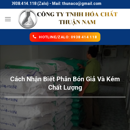
Skip
 0938.414.118 (Zalo) - Mail: thunaco@gmail.com
to
content
HOTLINE/ZALO: 0938 414 118
Cách Nhận Biết Phân Bón Giả Và Kém
Chất Lượng