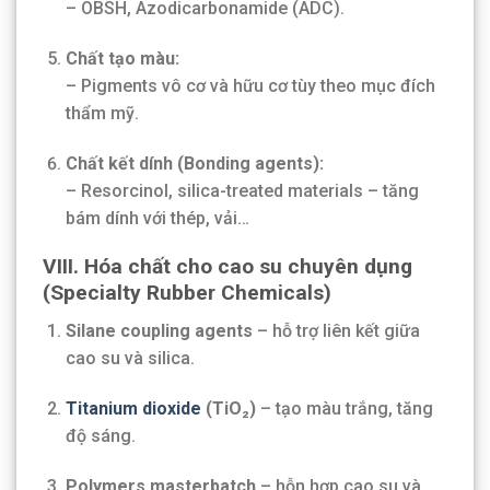
– OBSH, Azodicarbonamide (ADC).
Chất tạo màu:
– Pigments vô cơ và hữu cơ tùy theo mục đích
thẩm mỹ.
Chất kết dính (Bonding agents):
– Resorcinol, silica-treated materials – tăng
bám dính với thép, vải…
VIII.
Hóa chất cho cao su chuyên dụng
(Specialty Rubber Chemicals)
Silane coupling agents
– hỗ trợ liên kết giữa
cao su và silica.
Titanium dioxide
(TiO₂)
– tạo màu trắng, tăng
độ sáng.
Polymers masterbatch
– hỗn hợp cao su và