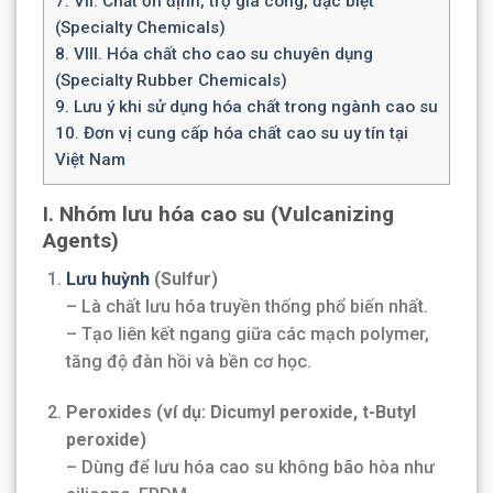
7.
VII. Chất ổn định, trợ gia công, đặc biệt
(Specialty Chemicals)
8.
VIII. Hóa chất cho cao su chuyên dụng
(Specialty Rubber Chemicals)
9.
Lưu ý khi sử dụng hóa chất trong ngành cao su
10.
Đơn vị cung cấp hóa chất cao su uy tín tại
Việt Nam
I.
Nhóm lưu hóa cao su (Vulcanizing
Agents)
Lưu huỳnh
(Sulfur)
– Là chất lưu hóa truyền thống phổ biến nhất.
– Tạo liên kết ngang giữa các mạch polymer,
tăng độ đàn hồi và bền cơ học.
Peroxides (ví dụ: Dicumyl peroxide, t-Butyl
peroxide)
– Dùng để lưu hóa cao su không bão hòa như