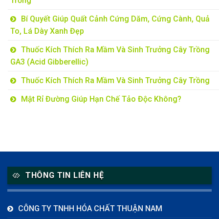
Trồng
Bí Quyết Giúp Quất Cảnh Cứng Dăm, Cứng Cành, Quả
To, Lá Dày Xanh Đẹp
Thuốc Kích Thích Ra Mầm Và Sinh Trưởng Cây Trồng
GA3 (Acid Gibberellic)
Thuốc Kích Thích Ra Mầm Và Sinh Trưởng Cây Trồng
Mật Rỉ Đường Giúp Hạn Chế Tảo Độc Không?
THÔNG TIN LIÊN HỆ
CÔNG TY TNHH HÓA CHẤT THUẬN NAM