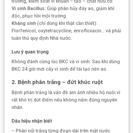
trường, kiểm soát vi khuẩn – tảo – chất hữu cơ.
Vi sinh Bacillus
: Giúp phân hủy đáy ao, giảm khí
độc, phục hồi môi trường.
Kháng sinh
(chỉ dùng khi thật cần thiết):
Florfenicol, oxytetracycline, enrofloxacin… và phải
tuân thủ quy định Nhà nước.
Lưu ý quan trọng
Không đánh cùng lúc BKC và vi sinh. Sau khi dùng
BKC 24 giờ mới cấy vi sinh để tái tạo nền ao.
2. Bệnh phân trắng – đứt khúc ruột
Bệnh phân trắng là vấn đề ám ảnh nhiều hộ nuôi vì
rất khó trị dứt điểm nếu không nắm đúng nguyên
nhân.
Dấu hiệu nhận biết
– Phân nổi trắng từng đoạn dài trên mặt nước.