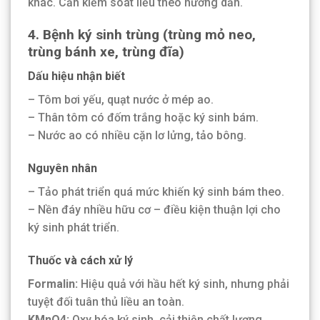
khác. Cần kiểm soát liều theo hướng dẫn.
4. Bệnh ký sinh trùng (trùng mỏ neo,
trùng bánh xe, trùng đĩa)
Dấu hiệu nhận biết
– Tôm bơi yếu, quạt nước ở mép ao.
– Thân tôm có đốm trắng hoặc ký sinh bám.
– Nước ao có nhiều cặn lơ lửng, tảo bông.
Nguyên nhân
– Tảo phát triển quá mức khiến ký sinh bám theo.
– Nền đáy nhiều hữu cơ – điều kiện thuận lợi cho
ký sinh phát triển.
Thuốc và cách xử lý
Formalin:
Hiệu quả với hầu hết ký sinh, nhưng phải
tuyệt đối tuân thủ liều an toàn.
KMnO4:
Oxy hóa ký sinh, cải thiện chất lượng