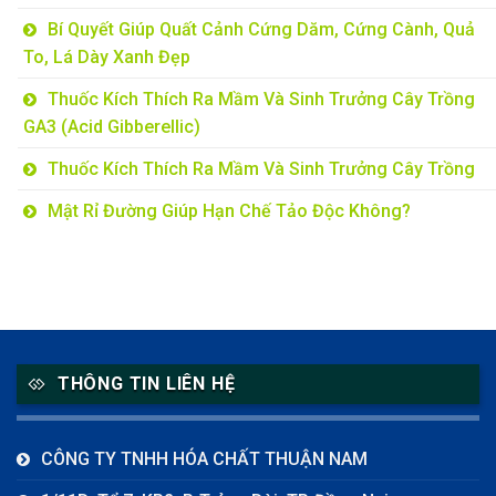
Bí Quyết Giúp Quất Cảnh Cứng Dăm, Cứng Cành, Quả
To, Lá Dày Xanh Đẹp
Thuốc Kích Thích Ra Mầm Và Sinh Trưởng Cây Trồng
GA3 (Acid Gibberellic)
Thuốc Kích Thích Ra Mầm Và Sinh Trưởng Cây Trồng
Mật Rỉ Đường Giúp Hạn Chế Tảo Độc Không?
THÔNG TIN LIÊN HỆ
CÔNG TY TNHH HÓA CHẤT THUẬN NAM