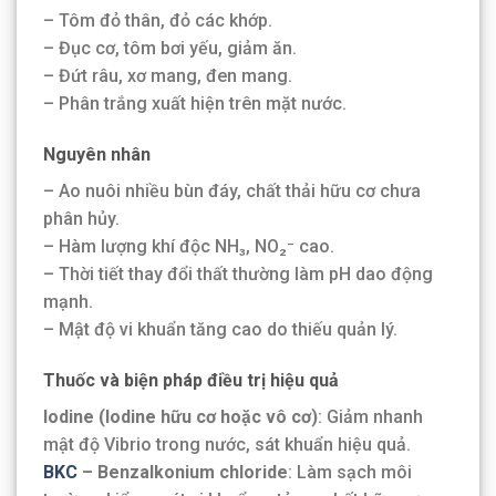
– Tôm đỏ thân, đỏ các khớp.
– Đục cơ, tôm bơi yếu, giảm ăn.
– Đứt râu, xơ mang, đen mang.
– Phân trắng xuất hiện trên mặt nước.
Nguyên nhân
– Ao nuôi nhiều bùn đáy, chất thải hữu cơ chưa
phân hủy.
– Hàm lượng khí độc NH₃, NO₂⁻ cao.
– Thời tiết thay đổi thất thường làm pH dao động
mạnh.
– Mật độ vi khuẩn tăng cao do thiếu quản lý.
Thuốc và biện pháp điều trị hiệu quả
Iodine (Iodine hữu cơ hoặc vô cơ)
: Giảm nhanh
mật độ Vibrio trong nước, sát khuẩn hiệu quả.
BKC
– Benzalkonium chloride
: Làm sạch môi