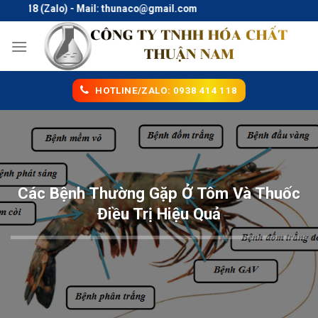
Skip
18 (Zalo) - Mail: thunaco@gmail.com
to
content
HOTLINE/ZALO: 0938 414 118
Các Bệnh Thường Gặp Ở Tôm Và Thuốc
Điều Trị Hiệu Quả