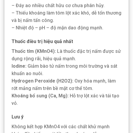
– Đáy ao nhiều chất hữu cơ chưa phân hủy.
– Thiếu khoáng làm tôm lột xác khó, dễ tổn thương
và bị nấm tấn công.
– Nhiệt độ – pH – độ mặn dao động mạnh.
Thuốc điều trị hiệu quả nhất
Thuốc tím (KMnO4):
Là thuốc đặc trị nấm được sử
dụng rộng rãi, hiệu quả mạnh.
Iodine:
Giảm bào tử nấm trong môi trường và sát
khuẩn ao nuôi.
Hydrogen Peroxide (H2O2):
Oxy hóa mạnh, làm
rớt mảng nấm trên bề mặt cơ thể tôm.
Khoáng bổ sung (Ca, Mg):
Hỗ trợ lột xác và tái tạo
vỏ.
Lưu ý
Không kết hợp KMnO4 với các chất khử mạnh