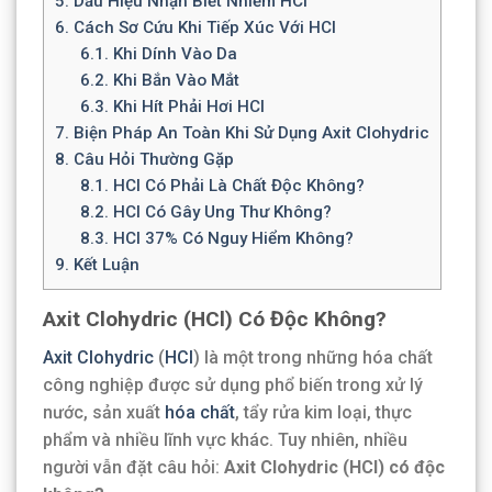
5.
Dấu Hiệu Nhận Biết Nhiễm HCl
6.
Cách Sơ Cứu Khi Tiếp Xúc Với HCl
6.1.
Khi Dính Vào Da
6.2.
Khi Bắn Vào Mắt
6.3.
Khi Hít Phải Hơi HCl
7.
Biện Pháp An Toàn Khi Sử Dụng Axit Clohydric
8.
Câu Hỏi Thường Gặp
8.1.
HCl Có Phải Là Chất Độc Không?
8.2.
HCl Có Gây Ung Thư Không?
8.3.
HCl 37% Có Nguy Hiểm Không?
9.
Kết Luận
Axit Clohydric (HCl) Có Độc Không?
Axit Clohydric
(
HCl
) là một trong những hóa chất
công nghiệp được sử dụng phổ biến trong xử lý
nước, sản xuất
hóa chất
, tẩy rửa kim loại, thực
phẩm và nhiều lĩnh vực khác. Tuy nhiên, nhiều
người vẫn đặt câu hỏi:
Axit Clohydric (HCl) có độc