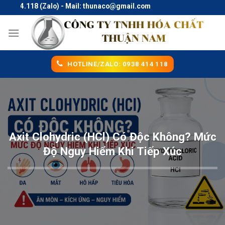
Skip
14.118 (Zalo) - Mail: thunaco@gmail.com
to
content
HOTLINE/ZALO: 0938 414 118
Axit Clohydric (HCl) Có Độc Không? Mức
Độ Nguy Hiểm Khi Tiếp Xúc