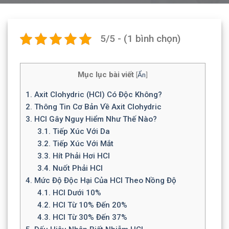
5/5 - (1 bình chọn)
Mục lục bài viết
[
Ẩn
]
1.
Axit Clohydric (HCl) Có Độc Không?
2.
Thông Tin Cơ Bản Về Axit Clohydric
3.
HCl Gây Nguy Hiểm Như Thế Nào?
3.1.
Tiếp Xúc Với Da
3.2.
Tiếp Xúc Với Mắt
3.3.
Hít Phải Hơi HCl
3.4.
Nuốt Phải HCl
4.
Mức Độ Độc Hại Của HCl Theo Nồng Độ
4.1.
HCl Dưới 10%
4.2.
HCl Từ 10% Đến 20%
4.3.
HCl Từ 30% Đến 37%