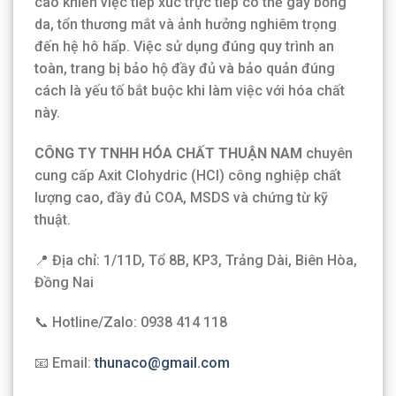
cao khiến việc tiếp xúc trực tiếp có thể gây bỏng
da, tổn thương mắt và ảnh hưởng nghiêm trọng
đến hệ hô hấp. Việc sử dụng đúng quy trình an
toàn, trang bị bảo hộ đầy đủ và bảo quản đúng
cách là yếu tố bắt buộc khi làm việc với hóa chất
này.
CÔNG TY TNHH HÓA CHẤT THUẬN NAM
chuyên
cung cấp Axit Clohydric (HCl) công nghiệp chất
lượng cao, đầy đủ COA, MSDS và chứng từ kỹ
thuật.
📍 Địa chỉ: 1/11D, Tổ 8B, KP3, Trảng Dài, Biên Hòa,
Đồng Nai
📞 Hotline/Zalo: 0938 414 118
📧 Email:
thunaco@gmail.com