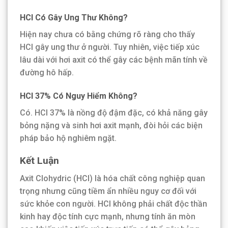
HCl Có Gây Ung Thư Không?
Hiện nay chưa có bằng chứng rõ ràng cho thấy
HCl gây ung thư ở người. Tuy nhiên, việc tiếp xúc
lâu dài với hơi axit có thể gây các bệnh mãn tính về
đường hô hấp.
HCl 37% Có Nguy Hiểm Không?
Có. HCl 37% là nồng độ đậm đặc, có khả năng gây
bỏng nặng và sinh hơi axit mạnh, đòi hỏi các biện
pháp bảo hộ nghiêm ngặt.
Kết Luận
Axit Clohydric (HCl) là hóa chất công nghiệp quan
trọng nhưng cũng tiềm ẩn nhiều nguy cơ đối với
sức khỏe con người. HCl không phải chất độc thần
kinh hay độc tính cực mạnh, nhưng tính ăn mòn