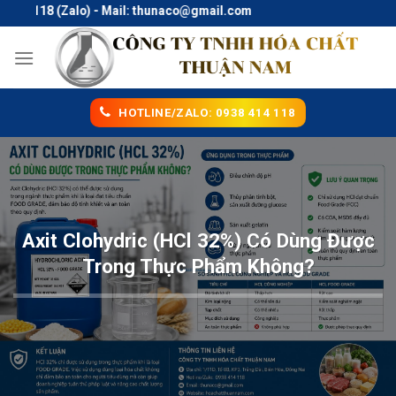
Skip
118 (Zalo) - Mail: thunaco@gmail.com
to
content
HOTLINE/ZALO: 0938 414 118
Axit Clohydric (HCl 32%) Có Dùng Được
Trong Thực Phẩm Không?