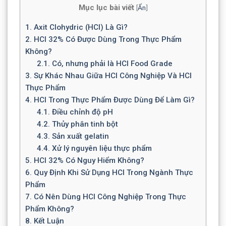
Mục lục bài viết
[
Ẩn
]
1.
Axit Clohydric (HCl) Là Gì?
2.
HCl 32% Có Được Dùng Trong Thực Phẩm
Không?
2.1.
Có, nhưng phải là HCl Food Grade
3.
Sự Khác Nhau Giữa HCl Công Nghiệp Và HCl
Thực Phẩm
4.
HCl Trong Thực Phẩm Được Dùng Để Làm Gì?
4.1.
Điều chỉnh độ pH
4.2.
Thủy phân tinh bột
4.3.
Sản xuất gelatin
4.4.
Xử lý nguyên liệu thực phẩm
5.
HCl 32% Có Nguy Hiểm Không?
6.
Quy Định Khi Sử Dụng HCl Trong Ngành Thực
Phẩm
7.
Có Nên Dùng HCl Công Nghiệp Trong Thực
Phẩm Không?
8.
Kết Luận