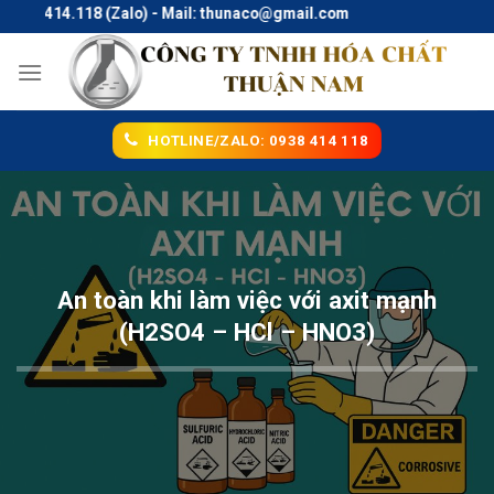
Skip
414.118 (Zalo) - Mail: thunaco@gmail.com
to
content
HOTLINE/ZALO: 0938 414 118
An toàn khi làm việc với axit mạnh
(H2SO4 – HCl – HNO3)