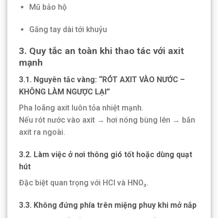
Mũ bảo hộ
Găng tay dài tới khuỷu
3. Quy tắc an toàn khi thao tác với axit
mạnh
3.1. Nguyên tắc vàng: “RÓT AXIT VÀO NƯỚC –
KHÔNG LÀM NGƯỢC LẠI”
Pha loãng axit luôn tỏa nhiệt mạnh.
Nếu rót nước vào axit → hơi nóng bùng lên → bắn
axit ra ngoài.
3.2. Làm việc ở nơi thông gió tốt hoặc dùng quạt
hút
Đặc biệt quan trọng với HCl và HNO₃.
3.3. Không đứng phía trên miệng phuy khi mở nắp