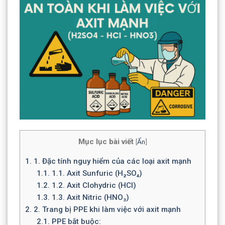
Mục lục bài viết
[
Ẩn
]
1.
1. Đặc tính nguy hiểm của các loại axit mạnh
1.1.
1.1. Axit Sunfuric (H₂SO₄)
1.2.
1.2. Axit Clohydric (HCl)
1.3.
1.3. Axit Nitric (HNO₃)
2.
2. Trang bị PPE khi làm việc với axit mạnh
2.1.
PPE bắt buộc: