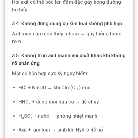
Hơi axit có thể bốc lên đậm đặc gây bỏng đường
hô hấp.
3.4. Không dùng dụng cụ kim loại không phù hợp
Axit mạnh ăn mòn thép, nhôm → gây thủng hoặc
rò rỉ.
3.5. Không trộn axit mạnh với chất khác khi không
rõ phản ứng
Một số hỗn hợp cực kỳ nguy hiểm:
HCl + NaClO → khí Clo (Cl₂) độc
HNO₃ + dung môi hữu cơ → dễ cháy
H₂SO₄ + nước → phóng nhiệt mạnh
Axit + kim loại → sinh khí Hydro dễ nổ