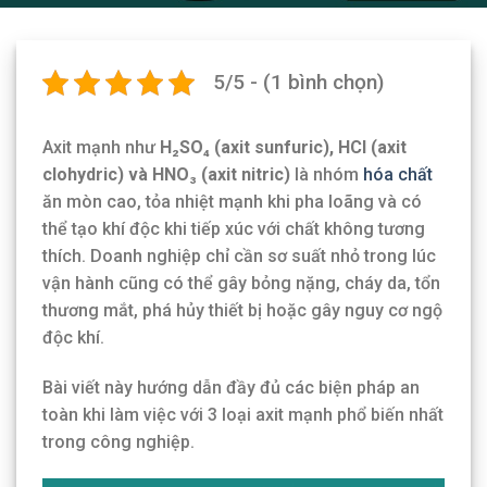
5/5 - (1 bình chọn)
Axit mạnh như
H₂SO₄ (axit sunfuric), HCl (axit
clohydric) và HNO₃ (axit nitric)
là nhóm
hóa chất
ăn mòn cao, tỏa nhiệt mạnh khi pha loãng và có
thể tạo khí độc khi tiếp xúc với chất không tương
thích. Doanh nghiệp chỉ cần sơ suất nhỏ trong lúc
vận hành cũng có thể gây bỏng nặng, cháy da, tổn
thương mắt, phá hủy thiết bị hoặc gây nguy cơ ngộ
độc khí.
Bài viết này hướng dẫn đầy đủ các biện pháp an
toàn khi làm việc với 3 loại axit mạnh phổ biến nhất
trong công nghiệp.