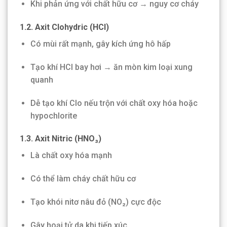
Khi phản ứng với chất hữu cơ → nguy cơ cháy
1.2. Axit Clohydric (HCl)
Có mùi rất mạnh, gây kích ứng hô hấp
Tạo khí HCl bay hơi → ăn mòn kim loại xung
quanh
Dễ tạo khí Clo nếu trộn với chất oxy hóa hoặc
hypochlorite
1.3. Axit Nitric (HNO₃)
Là chất oxy hóa mạnh
Có thể làm cháy chất hữu cơ
Tạo khói nitơ nâu đỏ (NO₂) cực độc
Gây hoại tử da khi tiếp xúc